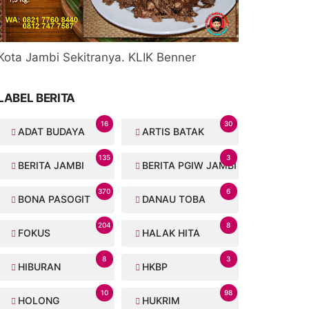
Kota Jambi Sekitranya. KLIK Benner
LABEL BERITA
16
30
ADAT BUDAYA
ARTIS BATAK
135
3
BERITA JAMBI
BERITA PGIW JAMBI
370
6
BONA PASOGIT
DANAU TOBA
204
8
FOKUS
HALAK HITA
8
3
HIBURAN
HKBP
10
98
HOLONG
HUKRIM