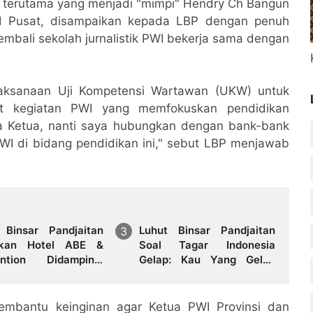
 terutama yang menjadi "mimpi" Hendry Ch Bangun
I Pusat, disampaikan kepada LBP dengan penuh
embali sekolah jurnalistik PWI bekerja sama dengan
aksanaan Uji Kompetensi Wartawan (UKW) untuk
rt kegiatan PWI yang memfokuskan pendidikan
 Ketua, nanti saya hubungkan dengan bank-bank
 di bidang pendidikan ini," sebut LBP menjawab
 Binsar Pandjaitan
Luhut Binsar Pandjaitan
ikan Hotel ABE &
Soal Tagar Indonesia
ntion Didampingi
Gelap: Kau Yang Gelap
 Samosir Ariston
Bukan RI
idauruk
mbantu keinginan agar Ketua PWI Provinsi dan