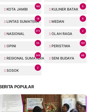
160
6
KOTA JAMBI
KULINER BATAK
18
8
LINTAS SUMATERA
MEDAN
372
2
NASIONAL
OLAH RAGA
55
197
OPINI
PERISTIWA
349
66
REGIONAL SUMATERA
SENI BUDAYA
2
SOSOK
BERITA POPULAR