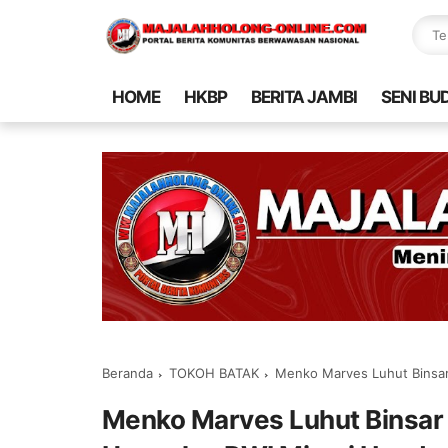
HOME
HKBP
BERITA JAMBI
SENI BU
Beranda
TOKOH BATAK
Menko Marves Luhut Binsar 
Menko Marves Luhut Binsar