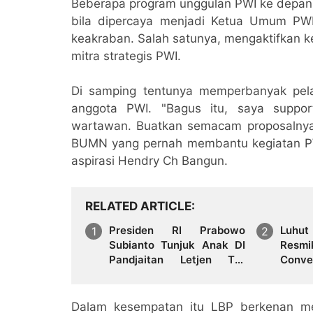
Beberapa program unggulan PWI ke depan
bila dipercaya menjadi Ketua Umum PW
keakraban. Salah satunya, mengaktifkan k
mitra strategis PWI.
Di samping tentunya memperbanyak pel
anggota PWI. "Bagus itu, saya suppo
wartawan. Buatkan semacam proposalnya
BUMN yang pernah membantu kegiatan PWI
aspirasi Hendry Ch Bangun.
RELATED ARTICLE
Presiden RI Prabowo
Luhut
Subianto Tunjuk Anak DI
Resm
Pandjaitan Letjen TNI
Conve
(Purn) Hotmangaraja
Wabup
Pandjaitan Jadi Dubes
Tua S
Singapura
Dalam kesempatan itu LBP berkenan me