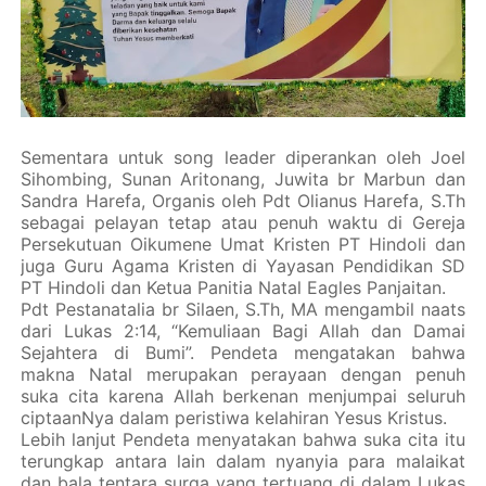
Sementara untuk song leader diperankan oleh Joel
Sihombing, Sunan Aritonang, Juwita br Marbun dan
Sandra Harefa, Organis oleh Pdt Olianus Harefa, S.Th
sebagai pelayan tetap atau penuh waktu di Gereja
Persekutuan Oikumene Umat Kristen PT Hindoli dan
juga Guru Agama Kristen di Yayasan Pendidikan SD
PT Hindoli dan Ketua Panitia Natal Eagles Panjaitan.
Pdt Pestanatalia br Silaen, S.Th, MA mengambil naats
dari Lukas 2:14, “Kemuliaan Bagi Allah dan Damai
Sejahtera di Bumi”. Pendeta mengatakan bahwa
makna Natal merupakan perayaan dengan penuh
suka cita karena Allah berkenan menjumpai seluruh
ciptaanNya dalam peristiwa kelahiran Yesus Kristus.
Lebih lanjut Pendeta menyatakan bahwa suka cita itu
terungkap antara lain dalam nyanyia para malaikat
dan bala tentara surga yang tertuang di dalam Lukas