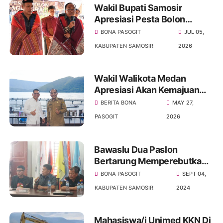
Wakil Bupati Samosir
Apresiasi Pesta Bolon
Sagala Raja Wujud
BONA PASOGIT
JUL 05,
Persatuan Dan Pelestarian
KABUPATEN SAMOSIR
2026
Budaya
Wakil Walikota Medan
Apresiasi Akan Kemajuan
Kabupaten Samosir,
BERITA BONA
MAY 27,
Khususnya Di Sektor
PASOGIT
2026
Pariwisata
Bawaslu Dua Paslon
Bertarung Memperebutkan
Bupati Dan Wakil Bupati
BONA PASOGIT
SEPT 04,
Kabupaten Samosir Pemilu
KABUPATEN SAMOSIR
2024
Serentak 2024
Mahasiswa/i Unimed KKN Di