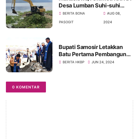
Desa Lumban Suhi-suhi
Toruan Samosir Bersihkan
BERITA BONA
AUG 08,
Eceng Gondok Di Danau
PASOGIT
2024
Toba Disulap Jadi Kompos
Bupati Samosir Letakkan
Batu Pertama Pembangunan
Gedung Konsistori Dan
BERITA HKBP
JUN 24, 2024
Sekolah Minggu HKBP Onan
Baru
0 KOMENTAR