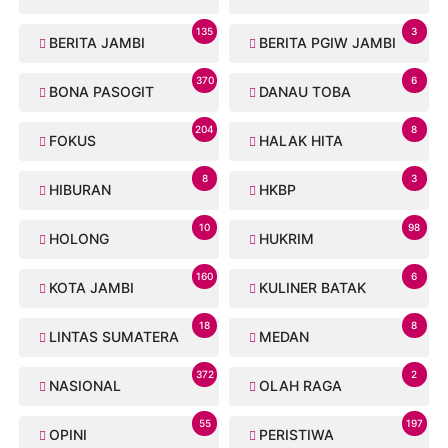
135
3
BERITA JAMBI
BERITA PGIW JAMBI
370
6
BONA PASOGIT
DANAU TOBA
204
8
FOKUS
HALAK HITA
8
3
HIBURAN
HKBP
10
98
HOLONG
HUKRIM
160
6
KOTA JAMBI
KULINER BATAK
18
8
LINTAS SUMATERA
MEDAN
372
2
NASIONAL
OLAH RAGA
55
197
OPINI
PERISTIWA