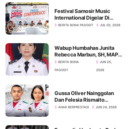
Festival Samosir Music
International Digelar Di
Tuktuk Siadong Dan Menjadi
BERITA BONA PASOGIT
JUL 02, 2026
Media Pelestarian Budaya
Batak
Wabup Humbahas Junita
Rebecca Marbun, SH, MAP
Layangkan Somasi Kepada
BERITA BONA
JUN 25,
Bupati Minim Terlibat Dalam
PASOGIT
2026
Pemerintahan
Gussa Oliver Nainggolan
Dan Felesia Rismaito
Munthe Harumkan Nama
ANAK BERPRESTASI
JUN 24, 2026
Sumut Menuju Istana
Merdeka