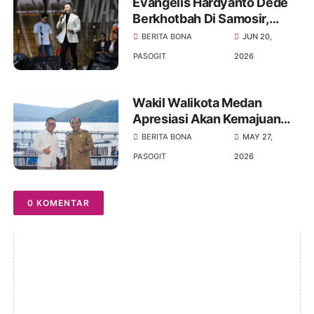
Evangelis Hardyanto Dede
Berkhotbah Di Samosir,
Bupati Pembangunan
BERITA BONA
JUN 20,
Infrastruktur Dan Rohani
PASOGIT
2026
Harus Seimbang
Wakil Walikota Medan
Apresiasi Akan Kemajuan
Kabupaten Samosir,
BERITA BONA
MAY 27,
Khususnya Di Sektor
PASOGIT
2026
Pariwisata
0 KOMENTAR