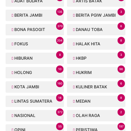
ADAT BUDAYA
ARTIS BATAK
135
3
BERITA JAMBI
BERITA PGIW JAMBI
370
6
BONA PASOGIT
DANAU TOBA
204
8
FOKUS
HALAK HITA
8
3
HIBURAN
HKBP
10
98
HOLONG
HUKRIM
160
6
KOTA JAMBI
KULINER BATAK
18
8
LINTAS SUMATERA
MEDAN
372
2
NASIONAL
OLAH RAGA
55
197
OPINI
PERISTIWA