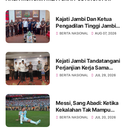
Kajati Jambi Dan Ketua
Pengadilan Tinggi Jambi
Berkomitmen Perkuat
BERITA NASIONAL
AUG 07, 2026
Sinergitas Penegakan
Hukum
Kejati Jambi Tandatangani
Perjanjian Kerja Sama
Dengan PT Pertamina EP,
BERITA NASIONAL
JUL 29, 2026
Perkuat Kepastian Hukum
dan Penyelamatan Aset
Negara
Messi, Sang Abadi: Ketika
Kekalahan Tak Mampu
Menghapus Keagungan
BERITA NASIONAL
JUL 20, 2026
Seorang Legenda Sepakbola
Dunia