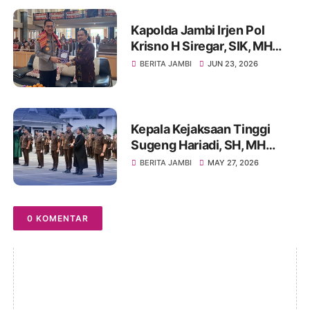
Kapolda Jambi Irjen Pol
Krisno H Siregar, SIK, MH
Kunjungi Gereja Batak Karo
BERITA JAMBI
JUN 23, 2026
Protestan (GBKP) Runggun
Jambi
Kepala Kejaksaan Tinggi
Sugeng Hariadi, SH, MH
Lantik 170 ASN se-Wilayah
BERITA JAMBI
MAY 27, 2026
Kejati Jambi
0 KOMENTAR