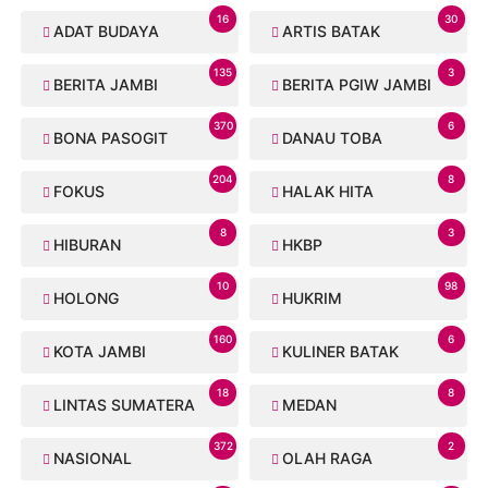
16
30
ADAT BUDAYA
ARTIS BATAK
135
3
BERITA JAMBI
BERITA PGIW JAMBI
370
6
BONA PASOGIT
DANAU TOBA
204
8
FOKUS
HALAK HITA
8
3
HIBURAN
HKBP
10
98
HOLONG
HUKRIM
160
6
KOTA JAMBI
KULINER BATAK
18
8
LINTAS SUMATERA
MEDAN
372
2
NASIONAL
OLAH RAGA