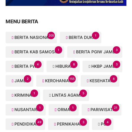
MENU BERITA
205
1
BERITA NASIONAL
BERITA DUKA
1
3
BERITA KAB SAMOSIR
BERITA PGIW JAMBI
4
8
3
BERITA PWI
HIBURAN
HKBP JAMBI
2
155
8
JAMBI
KEROHANIAN
KESEHATAN
1
5
KRIMINAL
LINTAS AGAMA
1
1
21
NUSANTARA
ORMAS
PARIWISATA
49
3
4
PENDIDIKAN
PERNIKAHAN
PGI