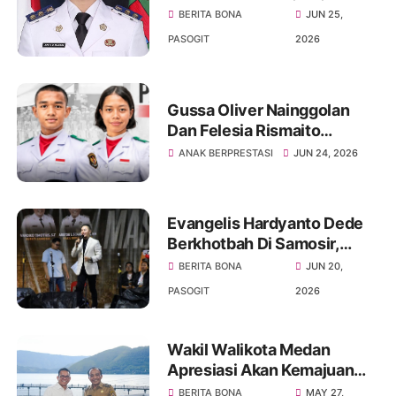
Layangkan Somasi Kepada
BERITA BONA
JUN 25,
Bupati Minim Terlibat Dalam
PASOGIT
2026
Pemerintahan
Gussa Oliver Nainggolan
Dan Felesia Rismaito
Munthe Harumkan Nama
ANAK BERPRESTASI
JUN 24, 2026
Sumut Menuju Istana
Merdeka
Evangelis Hardyanto Dede
Berkhotbah Di Samosir,
Bupati Pembangunan
BERITA BONA
JUN 20,
Infrastruktur Dan Rohani
PASOGIT
2026
Harus Seimbang
Wakil Walikota Medan
Apresiasi Akan Kemajuan
Kabupaten Samosir,
BERITA BONA
MAY 27,