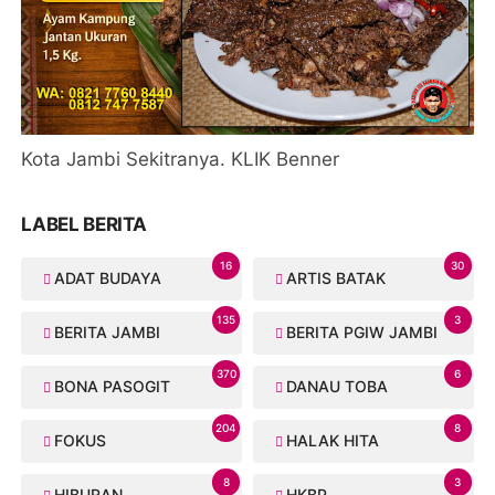
Kota Jambi Sekitranya. KLIK Benner
LABEL BERITA
16
30
ADAT BUDAYA
ARTIS BATAK
135
3
BERITA JAMBI
BERITA PGIW JAMBI
370
6
BONA PASOGIT
DANAU TOBA
204
8
FOKUS
HALAK HITA
8
3
HIBURAN
HKBP