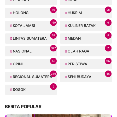
10
98
HOLONG
HUKRIM
160
6
KOTA JAMBI
KULINER BATAK
18
8
LINTAS SUMATERA
MEDAN
372
2
NASIONAL
OLAH RAGA
55
197
OPINI
PERISTIWA
349
66
REGIONAL SUMATERA
SENI BUDAYA
2
SOSOK
BERITA POPULAR