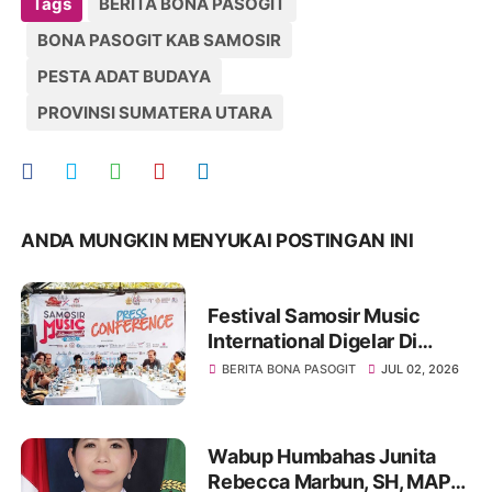
Tags
BERITA BONA PASOGIT
BONA PASOGIT KAB SAMOSIR
PESTA ADAT BUDAYA
PROVINSI SUMATERA UTARA
ANDA MUNGKIN MENYUKAI POSTINGAN INI
Festival Samosir Music
International Digelar Di
Tuktuk Siadong Dan Menjadi
BERITA BONA PASOGIT
JUL 02, 2026
Media Pelestarian Budaya
Batak
Wabup Humbahas Junita
Rebecca Marbun, SH, MAP