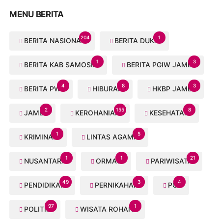
MENU BERITA
204
1
BERITA NASIONAL
BERITA DUKA
1
3
BERITA KAB SAMOSIR
BERITA PGIW JAMBI
4
8
3
BERITA PWI
HIBURAN
HKBP JAMBI
2
155
8
JAMBI
KEROHANIAN
KESEHATAN
1
5
KRIMINAL
LINTAS AGAMA
1
1
21
NUSANTARA
ORMAS
PARIWISATA
49
3
4
PENDIDIKAN
PERNIKAHAN
PGI
97
1
POLITIK
WISATA ROHANI