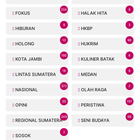
204
8
FOKUS
HALAK HITA
8
3
HIBURAN
HKBP
10
98
HOLONG
HUKRIM
160
6
KOTA JAMBI
KULINER BATAK
18
8
LINTAS SUMATERA
MEDAN
372
2
NASIONAL
OLAH RAGA
55
197
OPINI
PERISTIWA
349
66
REGIONAL SUMATERA
SENI BUDAYA
2
SOSOK