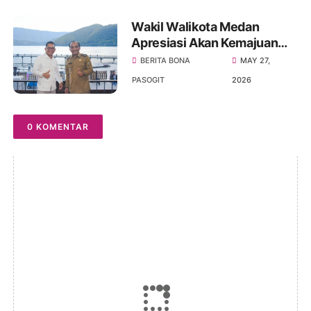
Wakil Walikota Medan
Apresiasi Akan Kemajuan
Kabupaten Samosir,
BERITA BONA
MAY 27,
Khususnya Di Sektor
PASOGIT
2026
Pariwisata
0 KOMENTAR