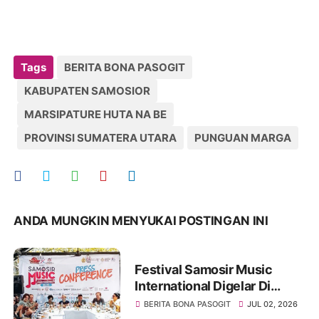
Tags
BERITA BONA PASOGIT
KABUPATEN SAMOSIOR
MARSIPATURE HUTA NA BE
PROVINSI SUMATERA UTARA
PUNGUAN MARGA
ANDA MUNGKIN MENYUKAI POSTINGAN INI
Festival Samosir Music
International Digelar Di
Tuktuk Siadong Dan Menjadi
BERITA BONA PASOGIT
JUL 02, 2026
Media Pelestarian Budaya