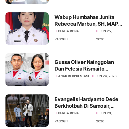
Batak
Wabup Humbahas Junita
Rebecca Marbun, SH, MAP
Layangkan Somasi Kepada
BERITA BONA
JUN 25,
Bupati Minim Terlibat Dalam
PASOGIT
2026
Pemerintahan
Gussa Oliver Nainggolan
Dan Felesia Rismaito
Munthe Harumkan Nama
ANAK BERPRESTASI
JUN 24, 2026
Sumut Menuju Istana
Merdeka
Evangelis Hardyanto Dede
Berkhotbah Di Samosir,
Bupati Pembangunan
BERITA BONA
JUN 20,
Infrastruktur Dan Rohani
PASOGIT
2026
Harus Seimbang