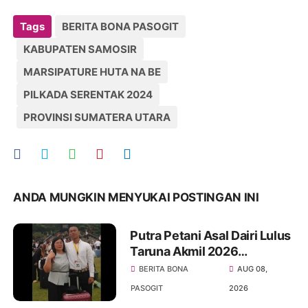
Tags
BERITA BONA PASOGIT
KABUPATEN SAMOSIR
MARSIPATURE HUTA NA BE
PILKADA SERENTAK 2024
PROVINSI SUMATERA UTARA
ANDA MUNGKIN MENYUKAI POSTINGAN INI
Putra Petani Asal Dairi Lulus
Taruna Akmil 2026
Wujudkan Cita-cita Sejak
BERITA BONA
AUG 08,
Kecil
PASOGIT
2026