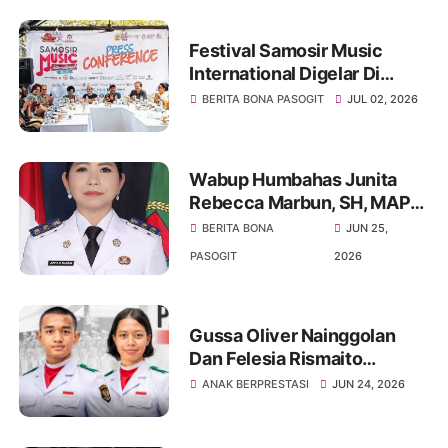
Festival Samosir Music
International Digelar Di
Tuktuk Siadong Dan Menjadi
BERITA BONA PASOGIT
JUL 02, 2026
Media Pelestarian Budaya
Batak
Wabup Humbahas Junita
Rebecca Marbun, SH, MAP
Layangkan Somasi Kepada
BERITA BONA
JUN 25,
Bupati Minim Terlibat Dalam
PASOGIT
2026
Pemerintahan
Gussa Oliver Nainggolan
Dan Felesia Rismaito
Munthe Harumkan Nama
ANAK BERPRESTASI
JUN 24, 2026
Sumut Menuju Istana
Merdeka