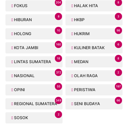
204
8
FOKUS
HALAK HITA
8
3
HIBURAN
HKBP
10
98
HOLONG
HUKRIM
160
6
KOTA JAMBI
KULINER BATAK
18
8
LINTAS SUMATERA
MEDAN
372
2
NASIONAL
OLAH RAGA
55
197
OPINI
PERISTIWA
349
66
REGIONAL SUMATERA
SENI BUDAYA
2
SOSOK