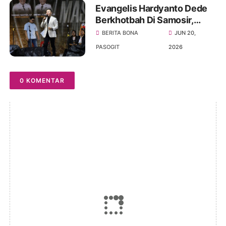
Evangelis Hardyanto Dede
Berkhotbah Di Samosir,
Bupati Pembangunan
BERITA BONA
JUN 20,
Infrastruktur Dan Rohani
PASOGIT
2026
Harus Seimbang
0 KOMENTAR