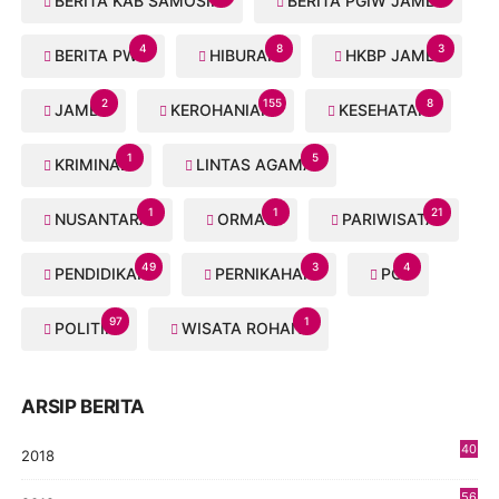
BERITA KAB SAMOSIR
BERITA PGIW JAMBI
4
8
3
BERITA PWI
HIBURAN
HKBP JAMBI
2
155
8
JAMBI
KEROHANIAN
KESEHATAN
1
5
KRIMINAL
LINTAS AGAMA
1
1
21
NUSANTARA
ORMAS
PARIWISATA
49
3
4
PENDIDIKAN
PERNIKAHAN
PGI
97
1
POLITIK
WISATA ROHANI
ARSIP BERITA
40
2018
8
56