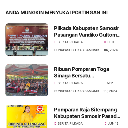
ANDA MUNGKIN MENYUKAI POSTINGAN INI
Pilkada Kabupaten Samosir
Pasangan Vandiko Gultom
Dan Ariston Tua Sidauruk
BERITA PILKADA
DEC
Menang Telak 62,85 Persen
BONAPASOGIT KAB SAMOSIR
06, 2024
Ribuan Pomparan Toga
Sinaga Bersatu
Berangkatkan Vandiko
BERITA PILKADA
SEPT
Gultom-Ariston Tua
BONAPASOGIT KAB SAMOSIR
20, 2024
Sidauruk Menuju
Kemenangan Pilkada
Samosir 2024
Pomparan Raja Sitempang
Kabupaten Samosir Pasada
Tahi Dukung Rosinta
BERITA PILKADA
JUN 13,