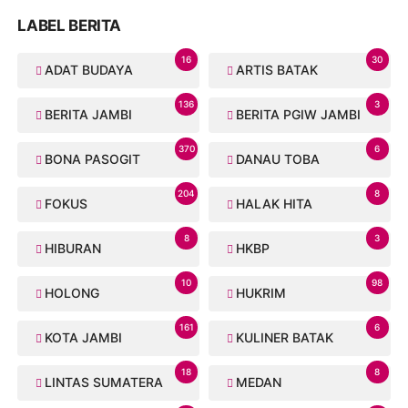
LABEL BERITA
16
30
ADAT BUDAYA
ARTIS BATAK
136
3
BERITA JAMBI
BERITA PGIW JAMBI
370
6
BONA PASOGIT
DANAU TOBA
204
8
FOKUS
HALAK HITA
8
3
HIBURAN
HKBP
10
98
HOLONG
HUKRIM
161
6
KOTA JAMBI
KULINER BATAK
18
8
LINTAS SUMATERA
MEDAN