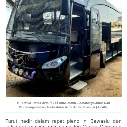
PT Eldivo Tunas Arta (ETA) Rute Jambi-Pematangsiantar Dan
Pematangsiantar-Jambi Antar Kota Antar Provinsi (AKAP).
Turut hadir dalam rapat pleno ini Bawaslu dan
saksi dari masing-masing paslon Cagub-Cawagub