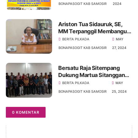
Sitanggang Berpasangan
BONAPASOGIT KAB SAMOSIR
2024
Dengan Vandiko T Gultom
Pilkada 2024
Ariston Tua Sidauruk, SE,
MM Terpanggil Membangun
Bona Pasogit Tanah
BERITA PILKADA
MAY
Kelahirannya Samosir
BONAPASOGIT KAB SAMOSIR
27, 2024
Bersatu Raja Sitempang
Dukung Martua Sitanggang
Maju Di Pilkada Samosir
BERITA PILKADA
MAY
2024
BONAPASOGIT KAB SAMOSIR
25, 2024
0 KOMENTAR