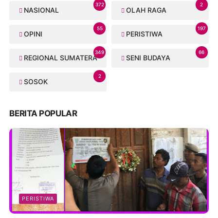
372
2
NASIONAL
OLAH RAGA
55
197
OPINI
PERISTIWA
349
66
REGIONAL SUMATERA
SENI BUDAYA
2
SOSOK
BERITA POPULAR
PERISTIWA