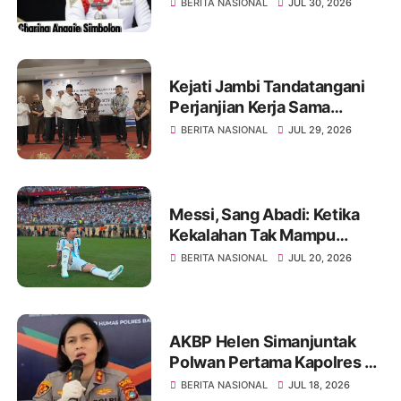
Anggie Simbolon Asal
BERITA NASIONAL
JUL 30, 2026
Provinsi Kepulauan Riau
Kejati Jambi Tandatangani
Perjanjian Kerja Sama
Dengan PT Pertamina EP,
BERITA NASIONAL
JUL 29, 2026
Perkuat Kepastian Hukum
dan Penyelamatan Aset
Negara
Messi, Sang Abadi: Ketika
Kekalahan Tak Mampu
Menghapus Keagungan
BERITA NASIONAL
JUL 20, 2026
Seorang Legenda Sepakbola
Dunia
AKBP Helen Simanjuntak
Polwan Pertama Kapolres Di
Polda Bangka Belitung
BERITA NASIONAL
JUL 18, 2026