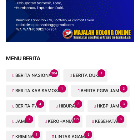
MENU BERITA
204
1
BERITA NASIONAL
BERITA DUKA
1
3
BERITA KAB SAMOSIR
BERITA PGIW JAMBI
4
8
3
BERITA PWI
HIBURAN
HKBP JAMBI
2
155
8
JAMBI
KEROHANIAN
KESEHATAN
1
5
KRIMINAL
LINTAS AGAMA