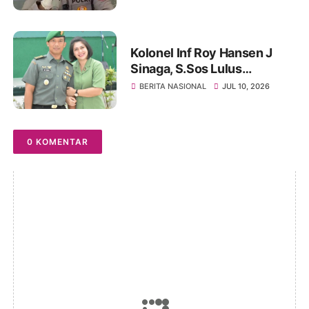
Kolonel Inf Roy Hansen J
Sinaga, S.Sos Lulus
Pendidikan Lemhannas RI
BERITA NASIONAL
JUL 10, 2026
0 KOMENTAR