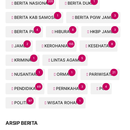
205
1
BERITA NASIONAL
BERITA DUKA
1
3
BERITA KAB SAMOSIR
BERITA PGIW JAMBI
4
8
3
BERITA PWI
HIBURAN
HKBP JAMBI
2
155
8
JAMBI
KEROHANIAN
KESEHATAN
1
5
KRIMINAL
LINTAS AGAMA
1
1
21
NUSANTARA
ORMAS
PARIWISATA
49
3
4
PENDIDIKAN
PERNIKAHAN
PGI
97
1
POLITIK
WISATA ROHANI
ARSIP BERITA