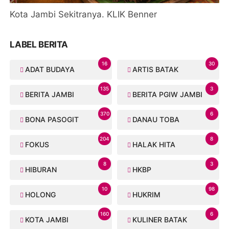
Kota Jambi Sekitranya. KLIK Benner
LABEL BERITA
16
30
ADAT BUDAYA
ARTIS BATAK
135
3
BERITA JAMBI
BERITA PGIW JAMBI
370
6
BONA PASOGIT
DANAU TOBA
204
8
FOKUS
HALAK HITA
8
3
HIBURAN
HKBP
10
98
HOLONG
HUKRIM
160
6
KOTA JAMBI
KULINER BATAK