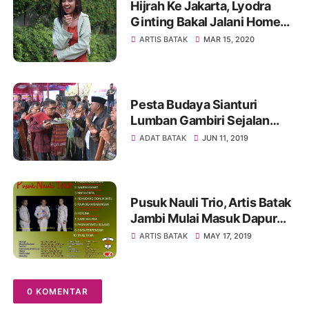
Hijrah Ke Jakarta, Lyodra
Ginting Bakal Jalani Home
Schooling
ARTIS BATAK
MAR 15, 2020
Pesta Budaya Sianturi
Lumban Gambiri Sejalan
dengan Program Presiden
ADAT BATAK
JUN 11, 2019
Jokowi
Pusuk Nauli Trio, Artis Batak
Jambi Mulai Masuk Dapur
Rekaman
ARTIS BATAK
MAY 17, 2019
0 KOMENTAR