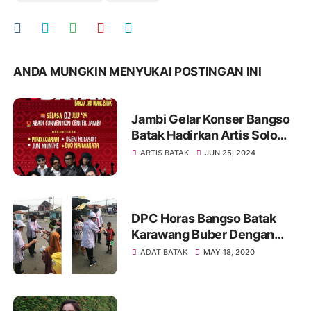
ANDA MUNGKIN MENYUKAI POSTINGAN INI
Jambi Gelar Konser Bangso
Batak Hadirkan Artis Solo
Terkenal Dan Group Top,
ARTIS BATAK
JUN 25, 2024
Tiket Terbatas
DPC Horas Bangso Batak
Karawang Buber Dengan
Anjal dan Gelandangan
ADAT BATAK
MAY 18, 2020