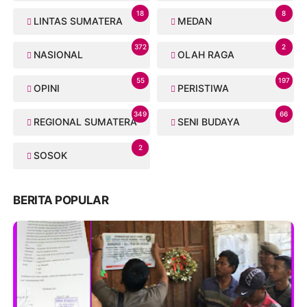
18
8
LINTAS SUMATERA
MEDAN
372
2
NASIONAL
OLAH RAGA
55
197
OPINI
PERISTIWA
349
66
REGIONAL SUMATERA
SENI BUDAYA
2
SOSOK
BERITA POPULAR