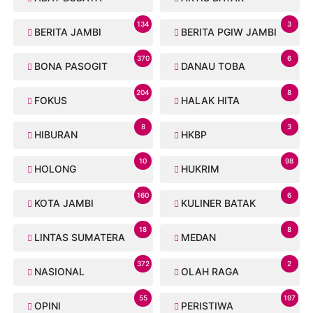
134
3
BERITA JAMBI
BERITA PGIW JAMBI
370
6
BONA PASOGIT
DANAU TOBA
204
8
FOKUS
HALAK HITA
8
3
HIBURAN
HKBP
10
98
HOLONG
HUKRIM
160
6
KOTA JAMBI
KULINER BATAK
18
8
LINTAS SUMATERA
MEDAN
372
2
NASIONAL
OLAH RAGA
55
197
OPINI
PERISTIWA