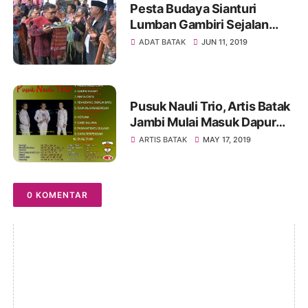
Pesta Budaya Sianturi
Lumban Gambiri Sejalan
dengan Program Presiden
ADAT BATAK
JUN 11, 2019
Jokowi
Pusuk Nauli Trio, Artis Batak
Jambi Mulai Masuk Dapur
Rekaman
ARTIS BATAK
MAY 17, 2019
0 KOMENTAR