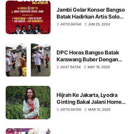
Jambi Gelar Konser Bangso
Batak Hadirkan Artis Solo
Terkenal Dan Group Top,
ARTIS BATAK
JUN 25, 2024
Tiket Terbatas
DPC Horas Bangso Batak
Karawang Buber Dengan
Anjal dan Gelandangan
ADAT BATAK
MAY 18, 2020
Hijrah Ke Jakarta, Lyodra
Ginting Bakal Jalani Home
Schooling
ARTIS BATAK
MAR 15, 2020