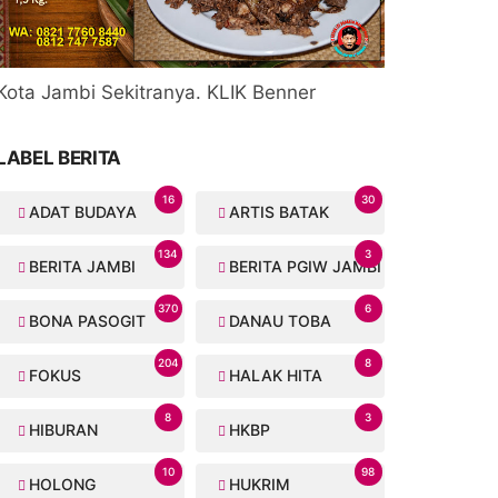
Kota Jambi Sekitranya. KLIK Benner
LABEL BERITA
16
30
ADAT BUDAYA
ARTIS BATAK
134
3
BERITA JAMBI
BERITA PGIW JAMBI
370
6
BONA PASOGIT
DANAU TOBA
204
8
FOKUS
HALAK HITA
8
3
HIBURAN
HKBP
10
98
HOLONG
HUKRIM