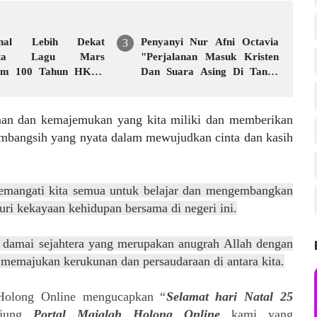
enal Lebih Dekat
Penyanyi Nur Afni Octavia
Lagu Mars
"Perjalanan Masuk Kristen
eum 100 Tahun HKBP
Dan Suara Asing Di Tanah
ata Parihutan Manik,
Suci"
aman dan kemajemukan yang kita miliki dan memberikan
mbangsih yang nyata dalam mewujudkan cinta dan kasih
angati kita semua untuk belajar dan mengembangkan
 kekayaan kehidupan bersama di negeri ini.
damai sejahtera yang merupakan anugrah Allah dengan
 memajukan kerukunan dan persaudaraan di antara kita.
 Holong Online mengucapkan “
Selamat hari Natal 25
njung
Portal Majalah Holong Online
kami yang