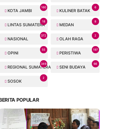
160
6
KOTA JAMBI
KULINER BATAK
18
8
LINTAS SUMATERA
MEDAN
372
2
NASIONAL
OLAH RAGA
55
197
OPINI
PERISTIWA
349
66
REGIONAL SUMATERA
SENI BUDAYA
2
SOSOK
BERITA POPULAR