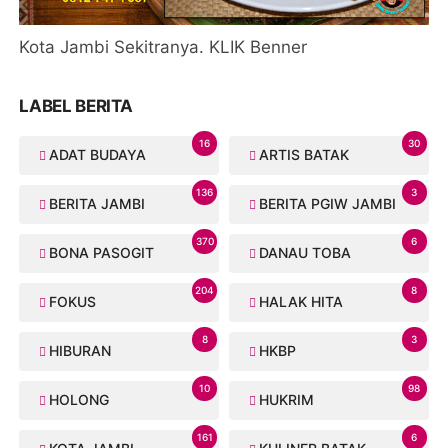
Kota Jambi Sekitranya. KLIK Benner
LABEL BERITA
16
30
ADAT BUDAYA
ARTIS BATAK
136
3
BERITA JAMBI
BERITA PGIW JAMBI
370
6
BONA PASOGIT
DANAU TOBA
204
8
FOKUS
HALAK HITA
8
3
HIBURAN
HKBP
10
98
HOLONG
HUKRIM
161
6