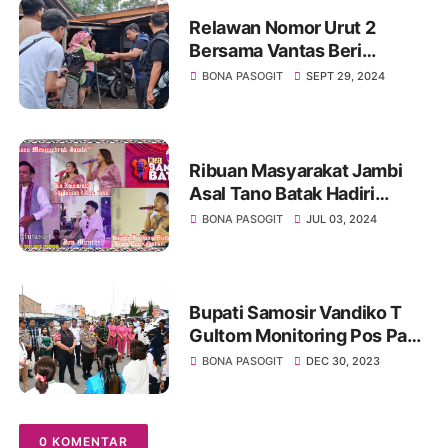
Relawan Nomor Urut 2
Bersama Vantas Beri
Bantuan Pangan Kepada
BONA PASOGIT
SEPT 29, 2024
Korban Banjir Di Desa
Martoba Dan Desa Unjur
Ribuan Masyarakat Jambi
Asal Tano Batak Hadiri
"Konser Bangso Batak
BONA PASOGIT
JUL 03, 2024
Jambi" Bertajuk Bangga Jadi
Orang Batak
Bupati Samosir Vandiko T
Gultom Monitoring Pos Pam
Ops Lilin Toba 2023
BONA PASOGIT
DEC 30, 2023
Memastikan Persiapan
Personil
0 KOMENTAR