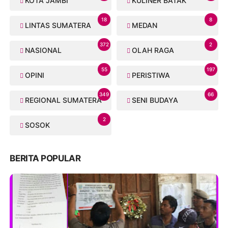
KOTA JAMBI
KULINER BATAK
18
8
LINTAS SUMATERA
MEDAN
372
2
NASIONAL
OLAH RAGA
55
197
OPINI
PERISTIWA
349
66
REGIONAL SUMATERA
SENI BUDAYA
2
SOSOK
BERITA POPULAR