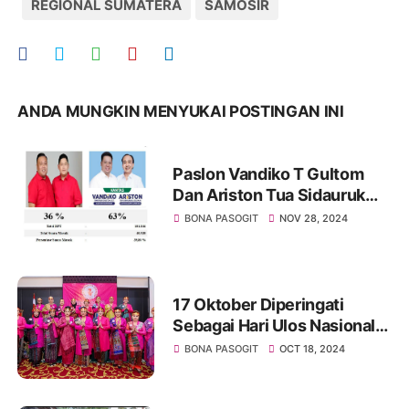
REGIONAL SUMATERA
SAMOSIR
ANDA MUNGKIN MENYUKAI POSTINGAN INI
Paslon Vandiko T Gultom
Dan Ariston Tua Sidauruk
Menang Telak Pilkada
BONA PASOGIT
NOV 28, 2024
Kabupaten Samosir Provinsi
Sumatera Utara
17 Oktober Diperingati
Sebagai Hari Ulos Nasional,
Berbagai Kegiatan Digelar
BONA PASOGIT
OCT 18, 2024