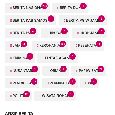
206
1
BERITA NASIONAL
BERITA DUKA
1
3
BERITA KAB SAMOSIR
BERITA PGIW JAMBI
4
8
3
BERITA PWI
HIBURAN
HKBP JAMBI
2
155
8
JAMBI
KEROHANIAN
KESEHATAN
1
5
KRIMINAL
LINTAS AGAMA
1
1
21
NUSANTARA
ORMAS
PARIWISATA
49
3
4
PENDIDIKAN
PERNIKAHAN
PGI
97
1
POLITIK
WISATA ROHANI
ARSIP BERITA