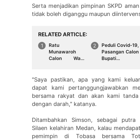
Serta menjadikan pimpinan SKPD aman
tidak boleh diganggu maupun diintervens
RELATED ARTICLE
Ratu
Peduli Covid-19,
Munawaroh
Pasangan Calon
Calon Wakil
Bupati
Gubernur
Kabupaten
Optimis Di
Samosir
Dukung PDIP
Vandiko - Raun
"Saya pastikan, apa yang kami kelua
Pada Pilgub
Akan Bagikan
dapat kami pertanggungjawabkan mela
Jambi
Sembako Untuk
bersama rakyat dan akan kami tanda 
Masyarakat
dengan darah," katanya.
Ditambahkan Simson, sebagai putra 
Silaen kelahiran Medan, kalau mendapa
pemimpin di Tobasa bersama To