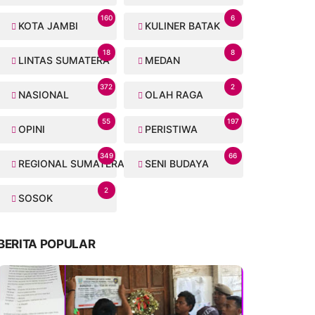
160
6
KOTA JAMBI
KULINER BATAK
18
8
LINTAS SUMATERA
MEDAN
372
2
NASIONAL
OLAH RAGA
55
197
OPINI
PERISTIWA
349
66
REGIONAL SUMATERA
SENI BUDAYA
2
SOSOK
BERITA POPULAR