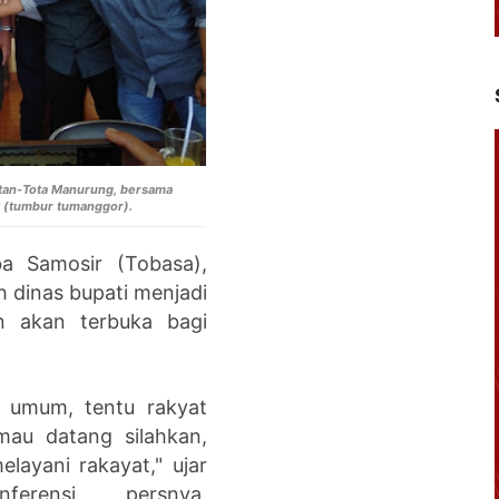
itan-Tota Manurung, bersama
. (tumbur tumanggor).
a Samosir (Tobasa),
 dinas bupati menjadi
n akan terbuka bagi
n umum, tentu rakyat
mau datang silahkan,
layani rakayat," ujar
erensi persnya,