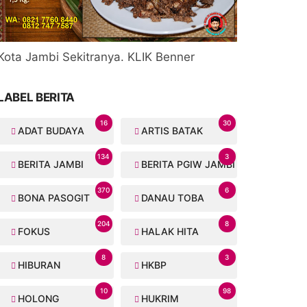
Kota Jambi Sekitranya. KLIK Benner
LABEL BERITA
16
30
ADAT BUDAYA
ARTIS BATAK
134
3
BERITA JAMBI
BERITA PGIW JAMBI
370
6
BONA PASOGIT
DANAU TOBA
204
8
FOKUS
HALAK HITA
8
3
HIBURAN
HKBP
10
98
HOLONG
HUKRIM