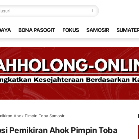
DAYA
BONA PASOGIT
FOKUS
SAMOSIR
SUMATE
mikiran Ahok Pimpin Toba Samosir
si Pemikiran Ahok Pimpin Toba