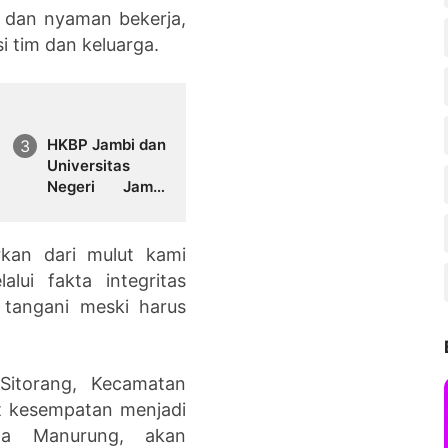
 dan nyaman bekerja,
i tim dan keluarga.
HKBP Jambi dan
Universitas
Negeri Jambi
Jajaki
Kolaborasi
Strategis
rkan dari mulut kami
Pengembangan
lui fakta integritas
SDM dan
tangani meski harus
Pembinaan
Mahasiswa
Sitorang, Kecamatan
t kesempatan menjadi
ta Manurung, akan