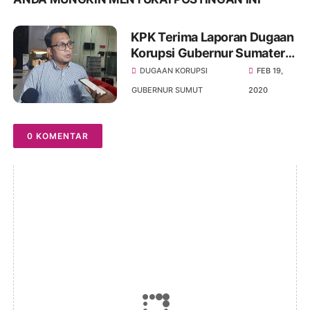
KPK Terima Laporan Dugaan
Korupsi Gubernur Sumatera
Utara Edy Rahmayadi
DUGAAN KORUPSI
FEB 19,
GUBERNUR SUMUT
2020
0 KOMENTAR