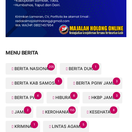
MENU BERITA
205
1
BERITA NASIONAL
BERITA DUKA
1
3
BERITA KAB SAMOSIR
BERITA PGIW JAMBI
4
8
3
BERITA PWI
HIBURAN
HKBP JAMBI
2
155
8
JAMBI
KEROHANIAN
KESEHATAN
1
5
KRIMINAL
LINTAS AGAMA