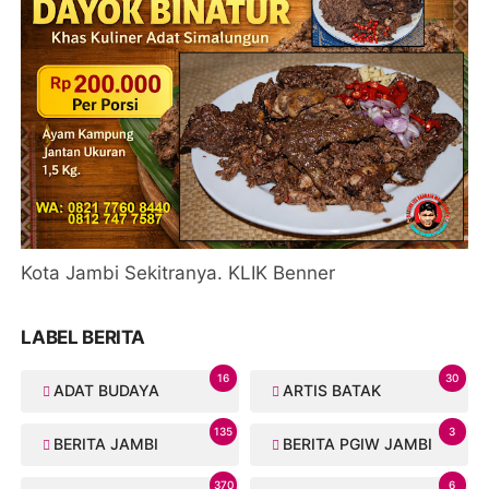
Kota Jambi Sekitranya. KLIK Benner
LABEL BERITA
16
30
ADAT BUDAYA
ARTIS BATAK
135
3
BERITA JAMBI
BERITA PGIW JAMBI
370
6