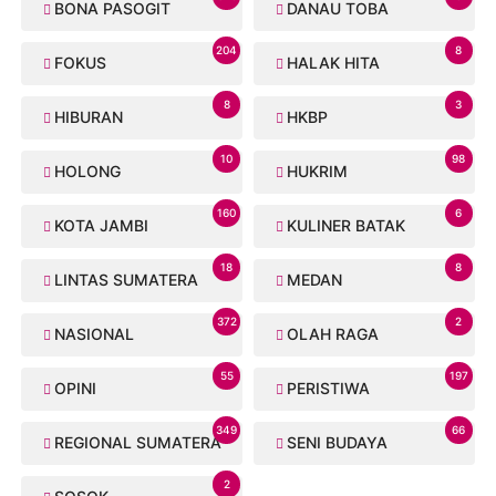
BONA PASOGIT
DANAU TOBA
204
8
FOKUS
HALAK HITA
8
3
HIBURAN
HKBP
10
98
HOLONG
HUKRIM
160
6
KOTA JAMBI
KULINER BATAK
18
8
LINTAS SUMATERA
MEDAN
372
2
NASIONAL
OLAH RAGA
55
197
OPINI
PERISTIWA
349
66
REGIONAL SUMATERA
SENI BUDAYA
2