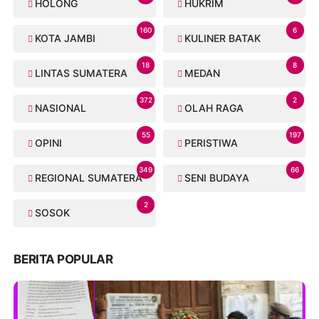
HOLONG
HUKRIM
160
6
KOTA JAMBI
KULINER BATAK
18
8
LINTAS SUMATERA
MEDAN
372
2
NASIONAL
OLAH RAGA
55
197
OPINI
PERISTIWA
349
66
REGIONAL SUMATERA
SENI BUDAYA
2
SOSOK
BERITA POPULAR