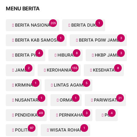
MENU BERITA
205
1
BERITA NASIONAL
BERITA DUKA
1
3
BERITA KAB SAMOSIR
BERITA PGIW JAMBI
4
8
3
BERITA PWI
HIBURAN
HKBP JAMBI
2
155
8
JAMBI
KEROHANIAN
KESEHATAN
1
5
KRIMINAL
LINTAS AGAMA
1
1
21
NUSANTARA
ORMAS
PARIWISATA
49
3
4
PENDIDIKAN
PERNIKAHAN
PGI
97
1
POLITIK
WISATA ROHANI