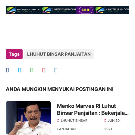
Tags
LHUHUT BINSAR PANJAITAN
ANDA MUNGKIN MENYUKAI POSTINGAN INI
Menko Marves RI Luhut
Binsar Panjaitan : Bekerjalah
Membangun Negeri Dengan
LHUHUT BINSAR
JUN 20,
Hati
PANJAITAN
2021