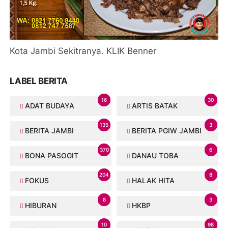
Kota Jambi Sekitranya. KLIK Benner
LABEL BERITA
16
30
ADAT BUDAYA
ARTIS BATAK
135
3
BERITA JAMBI
BERITA PGIW JAMBI
370
6
BONA PASOGIT
DANAU TOBA
204
8
FOKUS
HALAK HITA
8
3
HIBURAN
HKBP
10
98