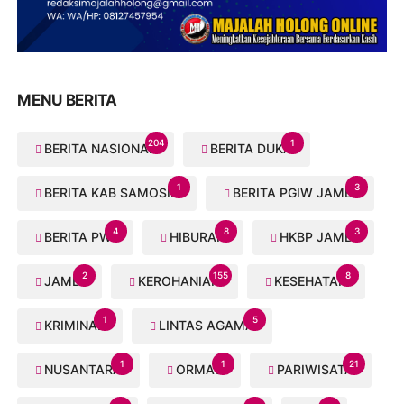
MENU BERITA
204
1
BERITA NASIONAL
BERITA DUKA
1
3
BERITA KAB SAMOSIR
BERITA PGIW JAMBI
4
8
3
BERITA PWI
HIBURAN
HKBP JAMBI
2
155
8
JAMBI
KEROHANIAN
KESEHATAN
1
5
KRIMINAL
LINTAS AGAMA
1
1
21
NUSANTARA
ORMAS
PARIWISATA