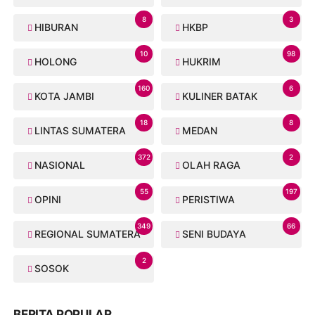
8
3
HIBURAN
HKBP
10
98
HOLONG
HUKRIM
160
6
KOTA JAMBI
KULINER BATAK
18
8
LINTAS SUMATERA
MEDAN
372
2
NASIONAL
OLAH RAGA
55
197
OPINI
PERISTIWA
349
66
REGIONAL SUMATERA
SENI BUDAYA
2
SOSOK
BERITA POPULAR