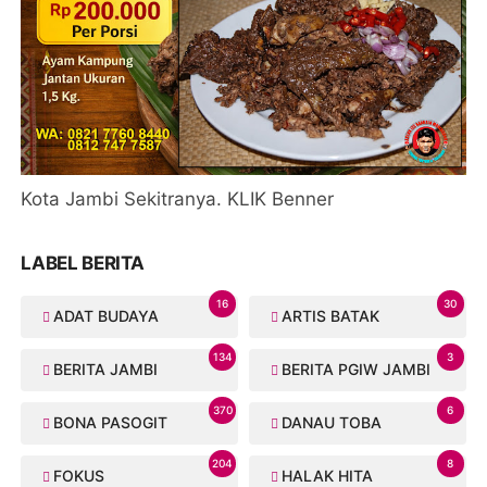
Kota Jambi Sekitranya. KLIK Benner
LABEL BERITA
16
30
ADAT BUDAYA
ARTIS BATAK
134
3
BERITA JAMBI
BERITA PGIW JAMBI
370
6
BONA PASOGIT
DANAU TOBA
204
8
FOKUS
HALAK HITA