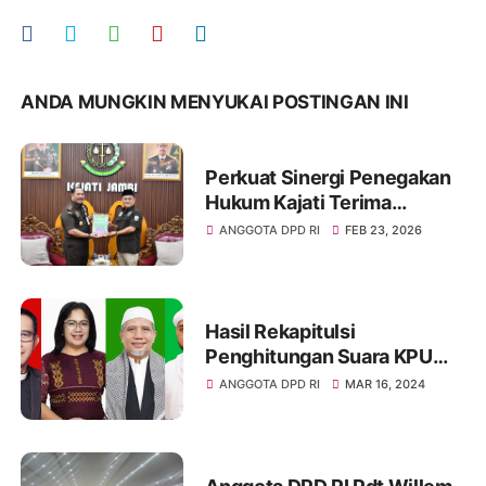
ANDA MUNGKIN MENYUKAI POSTINGAN INI
Perkuat Sinergi Penegakan
Hukum Kajati Terima
Audensi Anggota DPD Dapil
ANGGOTA DPD RI
FEB 23, 2026
Jambi
Hasil Rekapitulsi
Penghitungan Suara KPU
Provinsi Sumatera Utara 4
ANGGOTA DPD RI
MAR 16, 2024
Orang Peroleh Suara
Terbanyak DPD RI