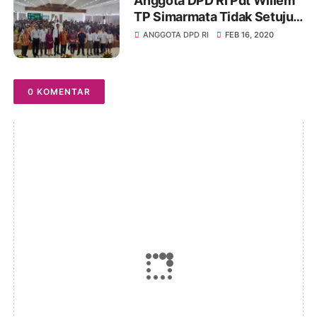
Anggota DPD RI Pdt Willem
TP Simarmata Tidak Setuju
Pembangunan Terowongan
ANGGOTA DPD RI
FEB 16, 2020
Penghubung Mesjid Istiqlal -
Gereja Katedral
0 KOMENTAR