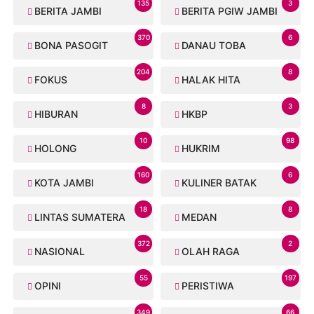
135
3
BERITA JAMBI
BERITA PGIW JAMBI
370
6
BONA PASOGIT
DANAU TOBA
204
8
FOKUS
HALAK HITA
8
3
HIBURAN
HKBP
10
98
HOLONG
HUKRIM
160
6
KOTA JAMBI
KULINER BATAK
18
8
LINTAS SUMATERA
MEDAN
372
2
NASIONAL
OLAH RAGA
55
197
OPINI
PERISTIWA
349
66