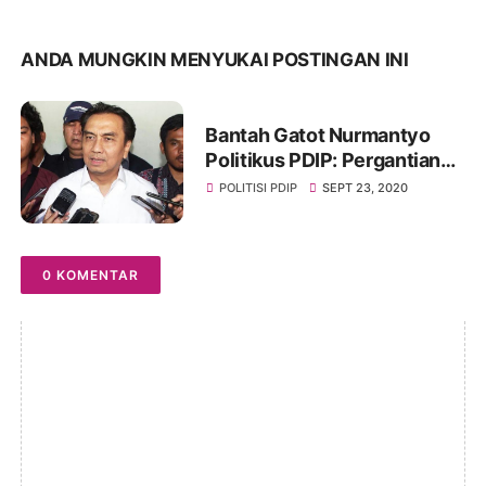
ANDA MUNGKIN MENYUKAI POSTINGAN INI
Bantah Gatot Nurmantyo
Politikus PDIP: Pergantian
Panglima TNI Hal yang
POLITISI PDIP
SEPT 23, 2020
Lumrah
0 KOMENTAR