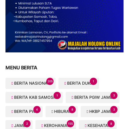
MENU BERITA
205
1
BERITA NASIONAL
BERITA DUKA
1
3
BERITA KAB SAMOSIR
BERITA PGIW JAMBI
4
8
3
BERITA PWI
HIBURAN
HKBP JAMBI
2
155
8
JAMBI
KEROHANIAN
KESEHATAN