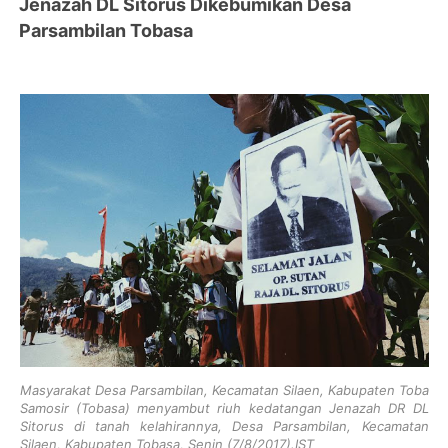
Jenazah DL Sitorus Dikebumikan Desa
Parsambilan Tobasa
Masyarakat Desa Parsambilan, Kecamatan Silaen, Kabupaten Toba
Samosir (Tobasa) menyambut riuh kedatangan Jenazah DR DL
Sitorus di tanah kelahirannya, Desa Parsambilan, Kecamatan
Silaen, Kabupaten Tobasa, Senin (7/8/2017).IST