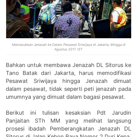
Memasukkan Jenazah ke Dalam Pesawat Sriwijaya di Jakarta, Minggu 6
Agustus 2017. IST
Bahkan untuk membawa Jenazah DL Sitorus ke
Tano Batak dari Jakarta, harus memodifikasi
Pesawat Sriwijaya hingga Jenazah dimuat
dalam pesawat, tidak seperti peti jenazah pada
umumnya yang dimuat dalam bagasi pesawat.
Berikut ini tulisan kesaksian Pdt Jarudin
Panjaitan STh MM yang melihat langsung
prosesi ibadah Pemberangkatan Jenazah DL
Sitorus
di Jalan Kebon Raya Nomor 2 Duri Kepa,