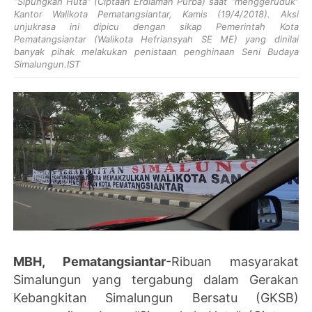
“Sipungkah Huta” (Ciptaan Erdiaman Purba) saat “menggeruduk”
Kantor Walikota Pematangsiantar, Kamis (19/4/2018). Aksi
unjukrasa ini dipicu dengan sikap Pemerintah Kota
Pematangsiantar (Walikota Hefriansyah SE ME) yang dinilai
banyak pihak melakukan penistaan penghinaan Seni Budaya
Simalungun.IST
MBH, Pematangsiantar
-Ribuan masyarakat
Simalungun yang tergabung dalam Gerakan
Kebangkitan Simalungun Bersatu (GKSB)