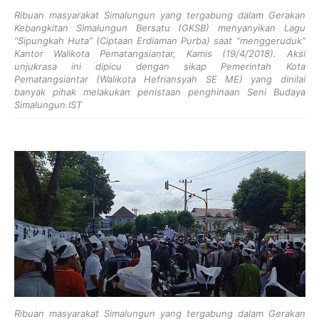
Ribuan masyarakat Simalungun yang tergabung dalam Gerakan
Kebangkitan Simalungun Bersatu (GKSB) menyanyikan Lagu
“Sipungkah Huta” (Ciptaan Erdiaman Purba) saat “menggeruduk”
Kantor Walikota Pematangsiantar, Kamis (19/4/2018). Aksi
unjukrasa ini dipicu dengan sikap Pemerintah Kota
Pematangsiantar (Walikota Hefriansyah SE ME) yang dinilai
banyak pihak melakukan penistaan penghinaan Seni Budaya
Simalungun.IST
Ribuan masyarakat Simalungun yang tergabung dalam Gerakan