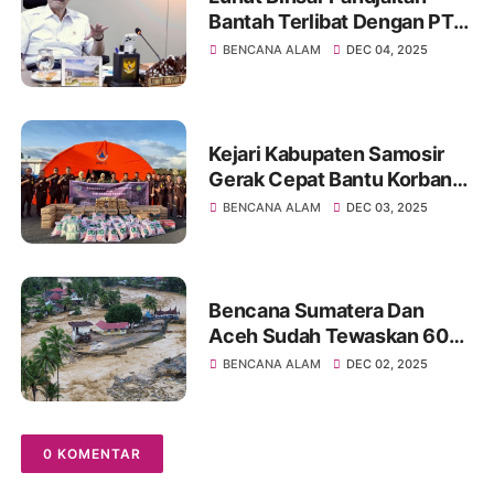
Bantah Terlibat Dengan PT
Toba Pulp Lestari
BENCANA ALAM
DEC 04, 2025
Kejari Kabupaten Samosir
Gerak Cepat Bantu Korban
Banjir Dan Longsor Tapanuli
BENCANA ALAM
DEC 03, 2025
Utara
Bencana Sumatera Dan
Aceh Sudah Tewaskan 604
Orang, Korban Hilang Capai
BENCANA ALAM
DEC 02, 2025
464 Orang
0 KOMENTAR