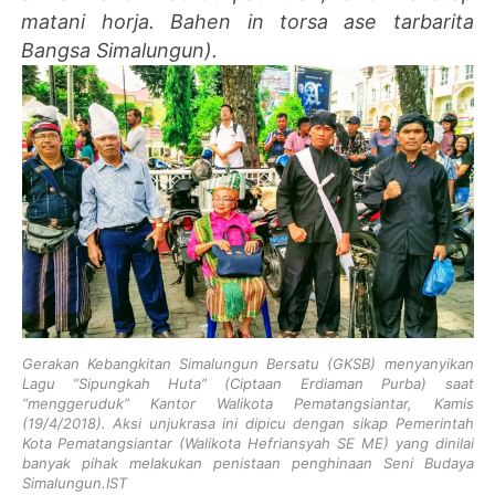
matani horja. Bahen in torsa ase tarbarita
Bangsa Simalungun).
Gerakan Kebangkitan Simalungun Bersatu (GKSB) menyanyikan
Lagu “Sipungkah Huta” (Ciptaan Erdiaman Purba) saat
“menggeruduk” Kantor Walikota Pematangsiantar, Kamis
(19/4/2018). Aksi unjukrasa ini dipicu dengan sikap Pemerintah
Kota Pematangsiantar (Walikota Hefriansyah SE ME) yang dinilai
banyak pihak melakukan penistaan penghinaan Seni Budaya
Simalungun.IST