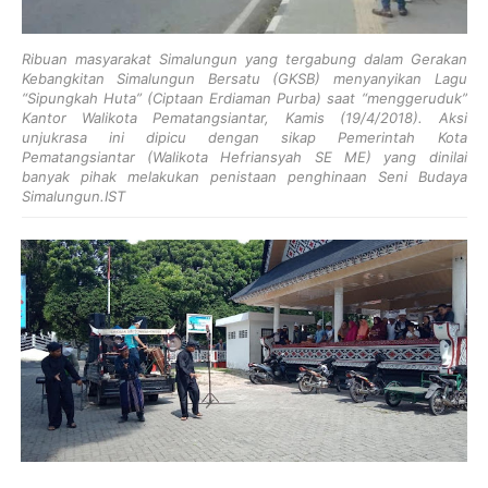
Ribuan masyarakat Simalungun yang tergabung dalam Gerakan
Kebangkitan Simalungun Bersatu (GKSB) menyanyikan Lagu
“Sipungkah Huta” (Ciptaan Erdiaman Purba) saat “menggeruduk”
Kantor Walikota Pematangsiantar, Kamis (19/4/2018). Aksi
unjukrasa ini dipicu dengan sikap Pemerintah Kota
Pematangsiantar (Walikota Hefriansyah SE ME) yang dinilai
banyak pihak melakukan penistaan penghinaan Seni Budaya
Simalungun.IST