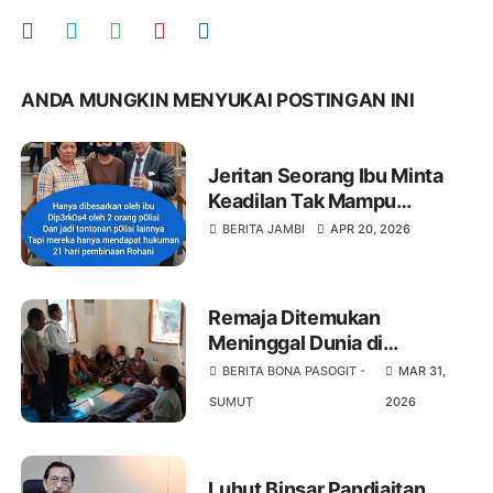
ANDA MUNGKIN MENYUKAI POSTINGAN INI
Jeritan Seorang Ibu Minta
Keadilan Tak Mampu
Melawan Tembok Besar
BERITA JAMBI
APR 20, 2026
Akhirnya Pengacara
Kondang Turun Tangan
Remaja Ditemukan
Meninggal Dunia di
Rumahnya Di Huta Ginjang
BERITA BONA PASOGIT -
MAR 31,
Samosir, Polisi Lakukan Olah
SUMUT
2026
TKP
Luhut Binsar Pandjaitan