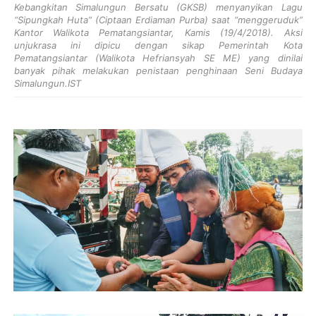
Kebangkitan Simalungun Bersatu (GKSB) menyanyikan Lagu
“Sipungkah Huta” (Ciptaan Erdiaman Purba) saat “menggeruduk”
Kantor Walikota Pematangsiantar, Kamis (19/4/2018). Aksi
unjukrasa ini dipicu dengan sikap Pemerintah Kota
Pematangsiantar (Walikota Hefriansyah SE ME) yang dinilai
banyak pihak melakukan penistaan penghinaan Seni Budaya
Simalungun.IST