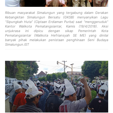
Ribuan masyarakat Simalungun yang tergabung dalam Gerakan
Kebangkitan Simalungun Bersatu (GKSB) menyanyikan Lagu
“Sipungkah Huta” (Ciptaan Erdiaman Purba) saat “menggeruduk”
Kantor Walikota Pematangsiantar, Kamis (19/4/2018). Aksi
unjukrasa ini dipicu dengan sikap Pemerintah Kota
Pematangsiantar (Walikota Hefriansyah SE ME) yang dinilai
banyak pihak melakukan penistaan penghinaan Seni Budaya
Simalungun.IST