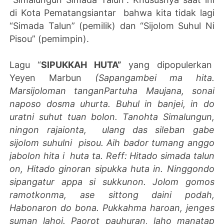
di Kota Pematangsiantar bahwa kita tidak lagi
“Simada Talun” (pemilik) dan “Sijolom Suhul Ni
Pisou” (pemimpin).
Lagu “
SIPUKKAH HUTA”
yang dipopulerkan
Yeyen Marbun
(Sapangambei ma hita.
Marsijoloman tanganPartuha Maujana, sonai
naposo dosma uhurta. Buhul in banjei, in do
uratni suhut tuan bolon. Tanohta Simalungun,
ningon rajaionta, ulang das sileban gabe
sijolom suhulni pisou. Aih bador tumang anggo
jabolon hita i huta ta. Reff: Hitado simada talun
on, Hitado ginoran sipukka huta in. Ninggondo
sipangatur appa si sukkunon. Jolom gomos
ramotkonma, ase sittong daini podah,
Habonaron do bona. Pukkahma haroan, jenges
suman lahoi. Paorot pauhuran, laho manatap