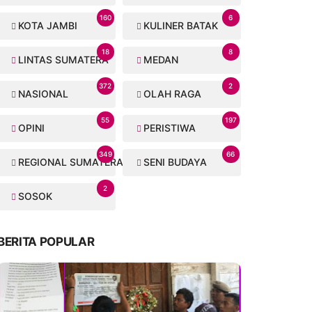
160
6
KOTA JAMBI
KULINER BATAK
18
8
LINTAS SUMATERA
MEDAN
372
2
NASIONAL
OLAH RAGA
55
197
OPINI
PERISTIWA
349
66
REGIONAL SUMATERA
SENI BUDAYA
2
SOSOK
BERITA POPULAR