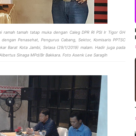
hmi ramah tamah tatap muka dengan Caleg DPR RI PSI Ir Tigor GH
a dengan Penasehat, Pengurus Cabang, Sektor, Komisaris PPTSC
kar Barat Kota Jambi, Selasa (29/1/2019) malam. Hadir juga pada
 Albertus Sinaga MPd/Br Bakkara. Foto Asenk Lee Saragih