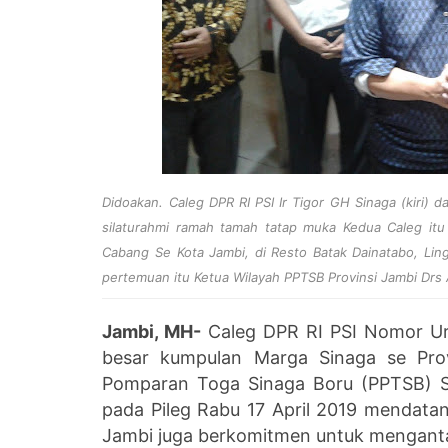
Didoakan.
Caleg DPR RI PSI Ir Tigor GH Sinaga (kiri)
silaturahmi ramah tamah tatap muka Kedua Caleg it
Cabang Se Kota Jambi, di Resto Batak Dainatabo, Ling
pertemuan itu Ketua Wilayah PPTSB Provinsi Jambi Drs
Jambi, MH-
Caleg DPR RI PSI Nomor Ur
besar kumpulan Marga Sinaga se Pro
Pomparan Toga Sinaga Boru (PPTSB) S
pada Pileg Rabu 17 April 2019 mendata
Jambi juga berkomitmen untuk menganta