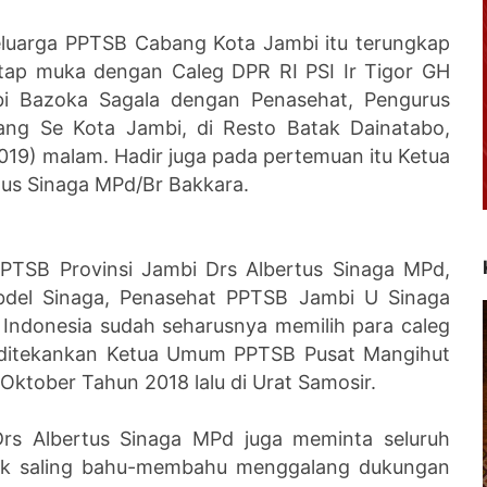
eluarga PPTSB Cabang Kota Jambi itu terungkap
atap muka dengan Caleg DPR RI PSI Ir Tigor GH
i Bazoka Sagala dengan Penasehat, Pengurus
ang Se Kota Jambi, di Resto Batak Dainatabo,
2019) malam. Hadir juga pada pertemuan itu Ketua
tus Sinaga MPd/Br Bakkara.
PTSB Provinsi Jambi Drs Albertus Sinaga MPd,
del Sinaga, Penasehat PPTSB Jambi U Sinaga
ndonesia sudah seharusnya memilih para caleg
ng ditekankan Ketua Umum PPTSB Pusat Mangihut
tober Tahun 2018 lalu di Urat Samosir.
Drs Albertus Sinaga MPd juga meminta seluruh
tuk saling bahu-membahu menggalang dukungan