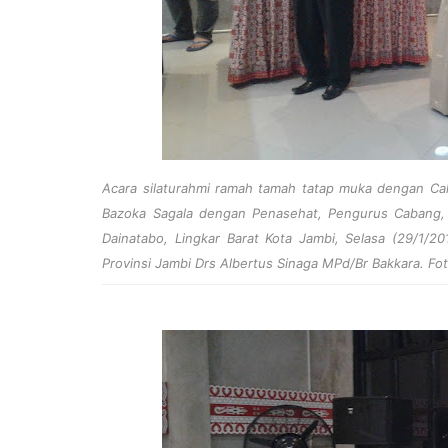
Acara silaturahmi ramah tamah tatap muka dengan Cal
Bazoka Sagala dengan Penasehat, Pengurus Cabang, 
Dainatabo, Lingkar Barat Kota Jambi, Selasa (29/1/
Provinsi Jambi Drs Albertus Sinaga MPd/Br Bakkara. Fo