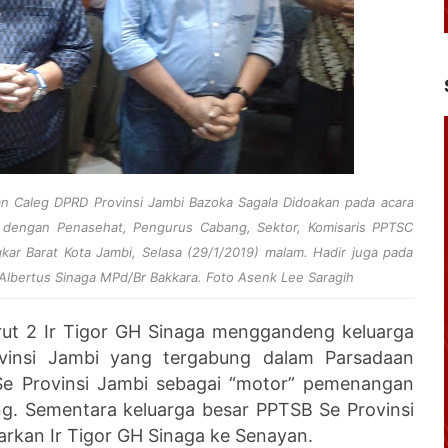
 dan Caleg DPRD Provinsi Jambi Bazoka Sagala Didoakan pada
acara
u dengan
Penasehat, Pengurus Cabang, Sektor, Komisaris PPTSC
kar Barat Kota Jambi, Selasa (29/1/2019) malam. Hadir juga pada
 Albertus Sinaga MPd/Br Bakkara. Foto Asenk Lee Saragih
ut 2 Ir Tigor GH Sinaga menggandeng keluarga
vinsi Jambi yang tergabung dalam Parsadaan
e Provinsi Jambi sebagai “motor” pemenangan
ng. Sementara keluarga besar PPTSB Se Provinsi
rkan Ir Tigor GH Sinaga ke Senayan.