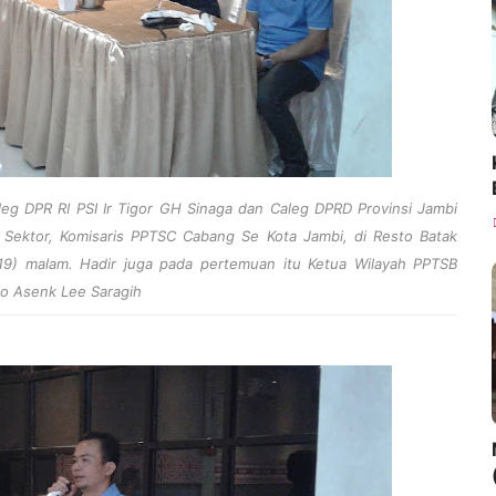
eg DPR RI PSI Ir Tigor GH Sinaga dan Caleg DPRD Provinsi Jambi
Sektor, Komisaris PPTSC Cabang Se Kota Jambi, di Resto Batak
2019) malam. Hadir juga pada pertemuan itu Ketua Wilayah PPTSB
to Asenk Lee Saragih