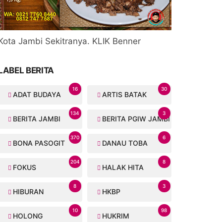
Kota Jambi Sekitranya. KLIK Benner
LABEL BERITA
16
30
ADAT BUDAYA
ARTIS BATAK
134
3
BERITA JAMBI
BERITA PGIW JAMBI
370
6
BONA PASOGIT
DANAU TOBA
204
8
FOKUS
HALAK HITA
8
3
HIBURAN
HKBP
10
98
HOLONG
HUKRIM