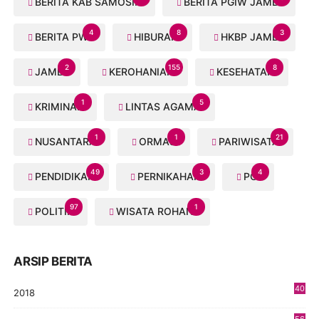
BERITA KAB SAMOSIR
BERITA PGIW JAMBI
4
8
3
BERITA PWI
HIBURAN
HKBP JAMBI
2
155
8
JAMBI
KEROHANIAN
KESEHATAN
1
5
KRIMINAL
LINTAS AGAMA
1
1
21
NUSANTARA
ORMAS
PARIWISATA
49
3
4
PENDIDIKAN
PERNIKAHAN
PGI
97
1
POLITIK
WISATA ROHANI
ARSIP BERITA
40
2018
8
56