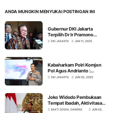
ANDA MUNGKIN MENYUKAI POSTINGAN INI
Gubernur DKI Jakarta
Terpilih Dr Ir Pramono
Anung, MM Tegas
DKI JAKARTA
JAN 11, 2025
Perbolehkan Pawai Natal Di
Jakarta
Kabaharkam Polri Komjen
Pol Agus Andrianto :
Pancasila Tondi Bangsa
DKI JAKARTA
JUN 02, 2020
Indonesia
Joko Widodo Pembukaan
Tempat Ibadah, Aktivitasa
Ekonomi Dan Sekolah
BAKTI SOSIAL DAMPAK
JUN 02,