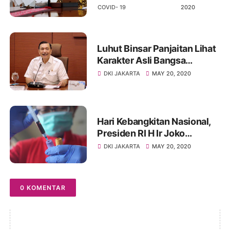
Melalui Tahapan Ketat
COVID- 19
2020
Luhut Binsar Panjaitan Lihat
Karakter Asli Bangsa
Indonesia Muncul Saat
DKI JAKARTA
MAY 20, 2020
Pandemi Covid- 19
Hari Kebangkitan Nasional,
Presiden RI H Ir Joko
Widodo Luncurkan Rapid
DKI JAKARTA
MAY 20, 2020
Test Buatan Dalam Negeri
0 KOMENTAR