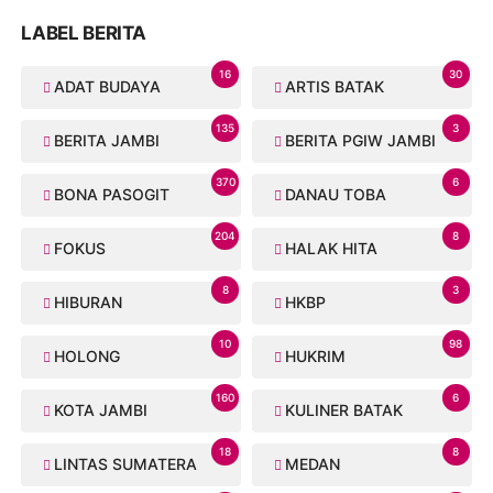
LABEL BERITA
16
30
ADAT BUDAYA
ARTIS BATAK
135
3
BERITA JAMBI
BERITA PGIW JAMBI
370
6
BONA PASOGIT
DANAU TOBA
204
8
FOKUS
HALAK HITA
8
3
HIBURAN
HKBP
10
98
HOLONG
HUKRIM
160
6
KOTA JAMBI
KULINER BATAK
18
8
LINTAS SUMATERA
MEDAN