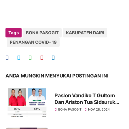
Tags
BONA PASOGIT
KABUPATEN DAIRI
PENANGAN COVID- 19
ANDA MUNGKIN MENYUKAI POSTINGAN INI
Paslon Vandiko T Gultom
Dan Ariston Tua Sidauruk
Menang Telak Pilkada
BONA PASOGIT
NOV 28, 2024
Kabupaten Samosir Provinsi
Sumatera Utara