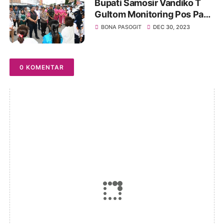
Bupati Samosir Vandiko T
Gultom Monitoring Pos Pam
Ops Lilin Toba 2023
BONA PASOGIT
DEC 30, 2023
Memastikan Persiapan
Personil
0 KOMENTAR