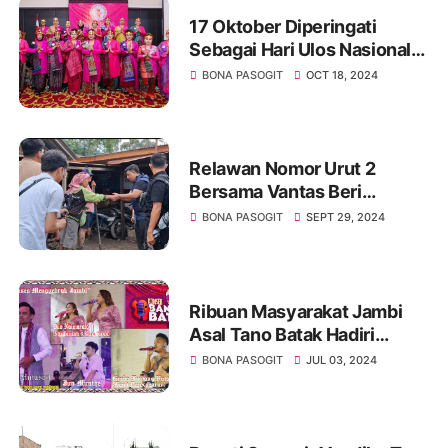
17 Oktober Diperingati
Sebagai Hari Ulos Nasional,
Berbagai Kegiatan Digelar
BONA PASOGIT
OCT 18, 2024
Relawan Nomor Urut 2
Bersama Vantas Beri
Bantuan Pangan Kepada
BONA PASOGIT
SEPT 29, 2024
Korban Banjir Di Desa
Martoba Dan Desa Unjur
Ribuan Masyarakat Jambi
Asal Tano Batak Hadiri
"Konser Bangso Batak
BONA PASOGIT
JUL 03, 2024
Jambi" Bertajuk Bangga Jadi
Orang Batak