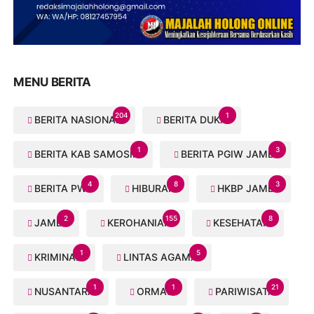
MENU BERITA
204
1
BERITA NASIONAL
BERITA DUKA
1
3
BERITA KAB SAMOSIR
BERITA PGIW JAMBI
4
8
3
BERITA PWI
HIBURAN
HKBP JAMBI
2
155
8
JAMBI
KEROHANIAN
KESEHATAN
1
5
KRIMINAL
LINTAS AGAMA
1
1
21
NUSANTARA
ORMAS
PARIWISATA