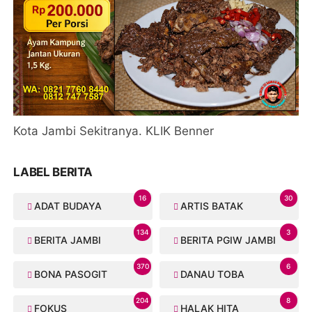
Kota Jambi Sekitranya. KLIK Benner
LABEL BERITA
16
30
ADAT BUDAYA
ARTIS BATAK
134
3
BERITA JAMBI
BERITA PGIW JAMBI
370
6
BONA PASOGIT
DANAU TOBA
204
8
FOKUS
HALAK HITA