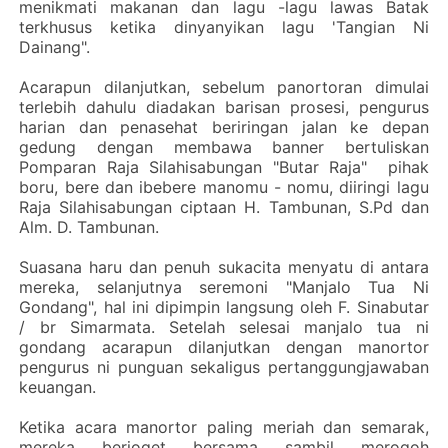
menikmati makanan dan lagu -lagu lawas Batak
terkhusus ketika dinyanyikan lagu 'Tangian Ni
Dainang".
Acarapun dilanjutkan, sebelum panortoran dimulai
terlebih dahulu diadakan barisan prosesi, pengurus
harian dan penasehat beriringan jalan ke depan
gedung dengan membawa banner bertuliskan
Pomparan Raja Silahisabungan "Butar Raja" pihak
boru, bere dan ibebere manomu - nomu, diiringi lagu
Raja Silahisabungan ciptaan H. Tambunan, S.Pd dan
Alm. D. Tambunan.
Suasana haru dan penuh sukacita menyatu di antara
mereka, selanjutnya seremoni "Manjalo Tua Ni
Gondang", hal ini dipimpin langsung oleh F. Sinabutar
/ br Simarmata. Setelah selesai manjalo tua ni
gondang acarapun dilanjutkan dengan manortor
pengurus ni punguan sekaligus pertanggungjawaban
keuangan.
Ketika acara manortor paling meriah dan semarak,
mereka berjoget bersama sambil merogoh