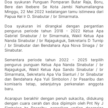
Doa syukuran Punguan Pomparan Butar Raja, Boru,
Bere dan Ibebere Se Kota Jambi Nahumaliangna
Minggu, 22 Mei 2022 kedatangan tamu istimewa dari
Papua Kel Ir D. Sinabutar / br Simarmata.
Doa syukuran ini dirangkai dengan pergantian
pengurus periode tahun 2018 - 2022 Ketua Apa
Gabriel Sinabutar / br Simarmata, Wakil Ketua Apa
Nanda Sinabutar / br Rajagukguk, Sekretaris D Turnip
/ br Sinabutar dan Bendahara Apa Nova Sinaga / br
Sinabutar.
Sementara periode tahun 2022 - 2025 terpilih
pengurus punguan Ketua Apa Nanda Sinabutar / br
Rajagukguk, Wakil Ketua Apa Sando Sinabutar / br
Simarmata, Sekretaris Apa Via Sianturi / br Sinabutar
dan Bendahara Apa Yuli Simbolon / br Pasaribu dan
komisaris tetap, selanjutnya perkenalan anggota
baru.
Acarapun berakhir dengan penuh sukacita, didukung
dengan cuara cerah dan doa dipimpin oleh Pnt Ny J
Simbolon br Pasaribu, penarikan undian doorprize