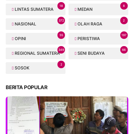
18
8
LINTAS SUMATERA
MEDAN
372
2
NASIONAL
OLAH RAGA
55
197
OPINI
PERISTIWA
349
66
REGIONAL SUMATERA
SENI BUDAYA
2
SOSOK
BERITA POPULAR