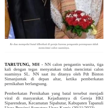
Ke dua mempelai batal diberkati di gereja karena pengantin perempuan tidak
memcintai calon suaminya.
TARUTUNG
, MH
-
NN calon pengantin wanita, tiga
kali dengan tegas menyatakan tidak mencintai calon
suaminya SL.
NN saat itu ditanya oleh Pdt Binton
Simanjuntak di depan altar, ketika pemberkatan
pernikahan berlangsung.
Pemberkatan
Pernikahan yang batal tersebut menjadi
viral di masyarakat. Kejadiannya di Gereja HKI
Siparendean, Kecamatan Sipahutar, Kabupaten Tapanuli
Utara Provinsi Sumatera Utara Kamis (30/11/2023).