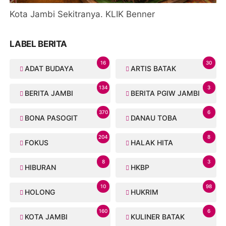
Kota Jambi Sekitranya. KLIK Benner
LABEL BERITA
16
30
ADAT BUDAYA
ARTIS BATAK
134
3
BERITA JAMBI
BERITA PGIW JAMBI
370
6
BONA PASOGIT
DANAU TOBA
204
8
FOKUS
HALAK HITA
8
3
HIBURAN
HKBP
10
98
HOLONG
HUKRIM
160
6
KOTA JAMBI
KULINER BATAK