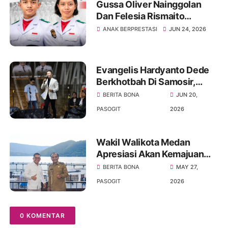
Gussa Oliver Nainggolan
Dan Felesia Rismaito
Munthe Harumkan Nama
ANAK BERPRESTASI
JUN 24, 2026
Sumut Menuju Istana
Merdeka
Evangelis Hardyanto Dede
Berkhotbah Di Samosir,
Bupati Pembangunan
BERITA BONA
JUN 20,
Infrastruktur Dan Rohani
PASOGIT
2026
Harus Seimbang
Wakil Walikota Medan
Apresiasi Akan Kemajuan
Kabupaten Samosir,
BERITA BONA
MAY 27,
Khususnya Di Sektor
PASOGIT
2026
Pariwisata
0 KOMENTAR