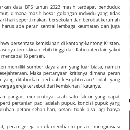
arkan data BPS tahun 2023 masih terdapat penduduk
Sumut, dimana masih besar golongan individu yang tidak
i-hari seperti makan, bersekolah dan berobat kerumah
wa harus ada peran sentral lembaga keumatan dan juga
ahwa persentase kemiskinan di kantong-kantong Kristen,
senya kemiskinan lebih tinggi dari Kabupaten lain yakni
n mencapai 18 persen.
sten memiliki sumber daya alam yang luar biasa, namun
ejahteraan. Maka pertanyaan kritisnya dimana peran
n yang ditaburkan berbuah kesejahteraan? inilah yang
rga gereja tersebut dari kemiskinan," katanya.
an pangan, menurutnya salah satu faktor yang dapat
perti pertanian padi adalah pupuk, kondisi pupuk yang
uhan petani sehari-hari, petani tidak bisa lagi hanya
ut, peran gereja untuk membantu petani, menginisiasi