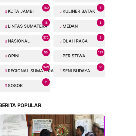
160
6
KOTA JAMBI
KULINER BATAK
18
8
LINTAS SUMATERA
MEDAN
372
2
NASIONAL
OLAH RAGA
55
197
OPINI
PERISTIWA
349
66
REGIONAL SUMATERA
SENI BUDAYA
2
SOSOK
BERITA POPULAR