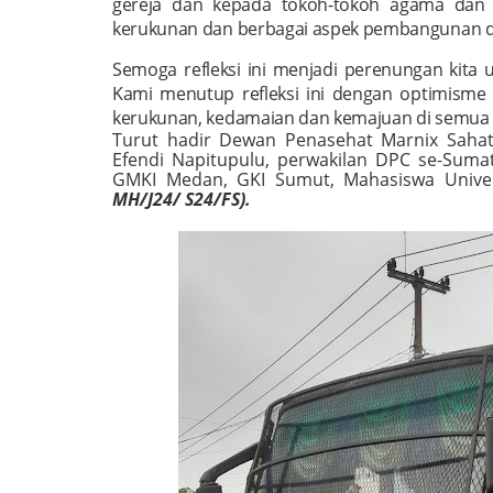
gereja dan kepada tokoh-tokoh agama dan
kerukunan dan berbagai aspek pembangunan d
Semoga refleksi ini menjadi perenungan kita 
Kami menutup refleksi ini dengan optimism
kerukunan, kedamaian dan kemajuan di semua 
Turut hadir Dewan Penasehat Marnix Sahata
Efendi Napitupulu, perwakilan DPC se-Sum
GMKI Medan, GKI Sumut, Mahasiswa
Unive
MH/J24/ S24/FS).