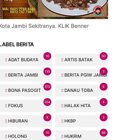
Kota Jambi Sekitranya. KLIK Benner
LABEL BERITA
16
30
ADAT BUDAYA
ARTIS BATAK
135
3
BERITA JAMBI
BERITA PGIW JAMBI
370
6
BONA PASOGIT
DANAU TOBA
204
8
FOKUS
HALAK HITA
8
3
HIBURAN
HKBP
10
98
HOLONG
HUKRIM