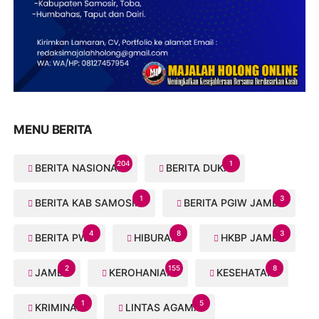
MENU BERITA
204
1
BERITA NASIONAL
BERITA DUKA
1
3
BERITA KAB SAMOSIR
BERITA PGIW JAMBI
4
8
3
BERITA PWI
HIBURAN
HKBP JAMBI
2
155
8
JAMBI
KEROHANIAN
KESEHATAN
1
5
KRIMINAL
LINTAS AGAMA