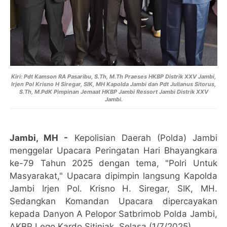
Kiri: Pdt Kamson RA Pasaribu, S.Th, M.Th Praeses HKBP Distrik XXV Jambi,
Irjen Pol Krisno H Siregar, SIK, MH Kapolda Jambi dan Pdt Julianus Sitorus,
S.Th, M.PdK Pimpinan Jemaat HKBP Jambi Ressort Jambi Distrik XXV
Jambi.
Jambi, MH -
Kepolisian Daerah (Polda) Jambi
menggelar Upacara Peringatan Hari Bhayangkara
ke-79 Tahun 2025 dengan tema, "Polri Untuk
Masyarakat," Upacara dipimpin langsung Kapolda
Jambi Irjen Pol. Krisno H. Siregar, SIK, MH.
Sedangkan Komandan Upacara dipercayakan
kepada Danyon A Pelopor Satbrimob Polda Jambi,
AKBP Lego Kardo Sitinjak, Selasa (1/7/2025).