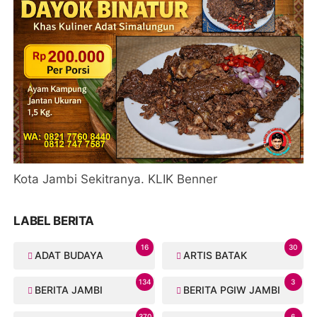
Kota Jambi Sekitranya. KLIK Benner
LABEL BERITA
16
30
ADAT BUDAYA
ARTIS BATAK
134
3
BERITA JAMBI
BERITA PGIW JAMBI
370
6