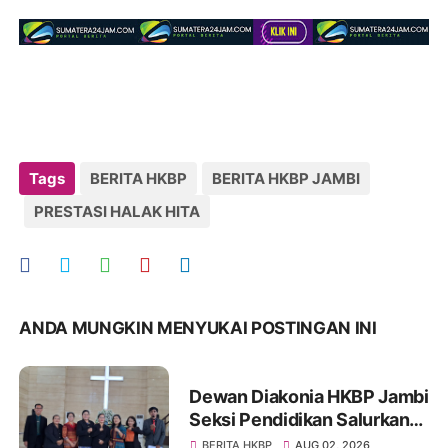
Tags
BERITA HKBP
BERITA HKBP JAMBI
PRESTASI HALAK HITA
ANDA MUNGKIN MENYUKAI POSTINGAN INI
Dewan Diakonia HKBP Jambi
Seksi Pendidikan Salurkan
Bantuan Beasiswa Bagi
BERITA HKBP
AUG 02, 2026