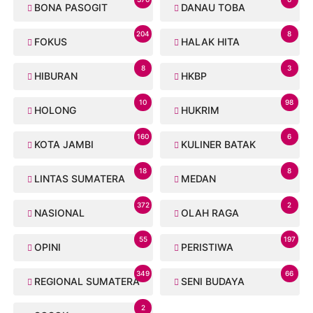
BONA PASOGIT
DANAU TOBA
204
8
FOKUS
HALAK HITA
8
3
HIBURAN
HKBP
10
98
HOLONG
HUKRIM
160
6
KOTA JAMBI
KULINER BATAK
18
8
LINTAS SUMATERA
MEDAN
372
2
NASIONAL
OLAH RAGA
55
197
OPINI
PERISTIWA
349
66
REGIONAL SUMATERA
SENI BUDAYA
2