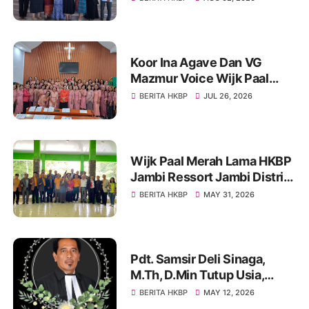
Siswa Yang Berprestasi TA
2025-2026
Koor Ina Agave Dan VG
Mazmur Voice Wijk Paal
Merah HKBP Jambi
BERITA HKBP
JUL 26, 2026
Kunjungan Rohani Ke HKBP
Banjar Toba
Wijk Paal Merah Lama HKBP
Jambi Ressort Jambi Distrik
XXV Jambi Gelar Ibadah
BERITA HKBP
MAY 31, 2026
Padang Di Hutan Kota
Pdt. Samsir Deli Sinaga,
M.Th, D.Min Tutup Usia,
Jemaat HKBP Maranatha
BERITA HKBP
MAY 12, 2026
Payung Sekaki Berduka