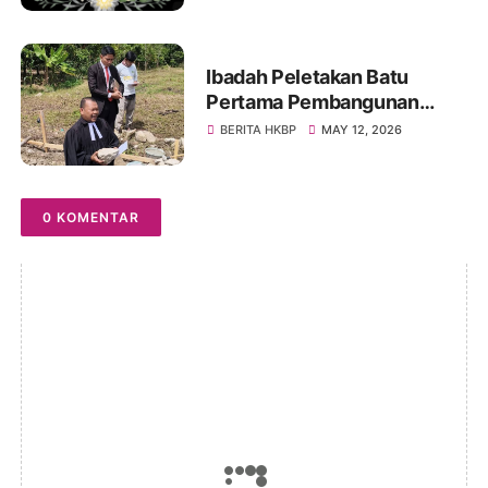
Ibadah Peletakan Batu
Pertama Pembangunan
Rumah Dinas Huria HKBP
BERITA HKBP
MAY 12, 2026
Tolping Ressort Ambarita
0 KOMENTAR