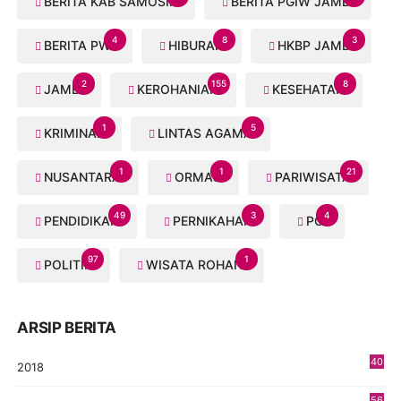
BERITA KAB SAMOSIR
BERITA PGIW JAMBI
4
8
3
BERITA PWI
HIBURAN
HKBP JAMBI
2
155
8
JAMBI
KEROHANIAN
KESEHATAN
1
5
KRIMINAL
LINTAS AGAMA
1
1
21
NUSANTARA
ORMAS
PARIWISATA
49
3
4
PENDIDIKAN
PERNIKAHAN
PGI
97
1
POLITIK
WISATA ROHANI
ARSIP BERITA
40
2018
8
56