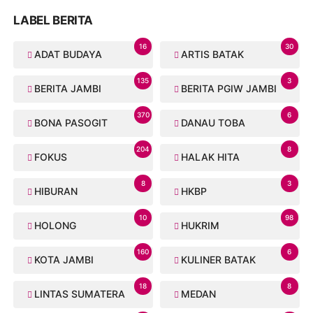
LABEL BERITA
16
30
ADAT BUDAYA
ARTIS BATAK
135
3
BERITA JAMBI
BERITA PGIW JAMBI
370
6
BONA PASOGIT
DANAU TOBA
204
8
FOKUS
HALAK HITA
8
3
HIBURAN
HKBP
10
98
HOLONG
HUKRIM
160
6
KOTA JAMBI
KULINER BATAK
18
8
LINTAS SUMATERA
MEDAN