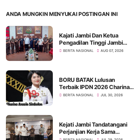
ANDA MUNGKIN MENYUKAI POSTINGAN INI
Kajati Jambi Dan Ketua
Pengadilan Tinggi Jambi
Berkomitmen Perkuat
BERITA NASIONAL
AUG 07, 2026
Sinergitas Penegakan
Hukum
BORU BATAK Lulusan
Terbaik IPDN 2026 Charina
Anggie Simbolon Asal
BERITA NASIONAL
JUL 30, 2026
Provinsi Kepulauan Riau
Kejati Jambi Tandatangani
Perjanjian Kerja Sama
Dengan PT Pertamina EP,
BERITA NASIONAL
JUL 29, 2026