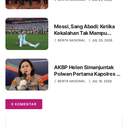
Perkuat Kepastian Hukum
dan Penyelamatan Aset
Negara
Messi, Sang Abadi: Ketika
Kekalahan Tak Mampu
Menghapus Keagungan
BERITA NASIONAL
JUL 20, 2026
Seorang Legenda Sepakbola
Dunia
AKBP Helen Simanjuntak
Polwan Pertama Kapolres Di
Polda Bangka Belitung
BERITA NASIONAL
JUL 18, 2026
0 KOMENTAR