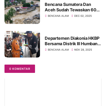
Bencana Sumatera Dan
Aceh Sudah Tewaskan 604
Orang, Korban Hilang Capai
BENCANA ALAM
DEC 02, 2025
464 Orang
Departemen Diakonia HKBP
Bersama Distrik III Humbang
Salurkan Bantuan Korban
BENCANA ALAM
NOV 28, 2025
Bencana Alam Banjir Dan
Longsor Di HKBP Sihombu
0 KOMENTAR