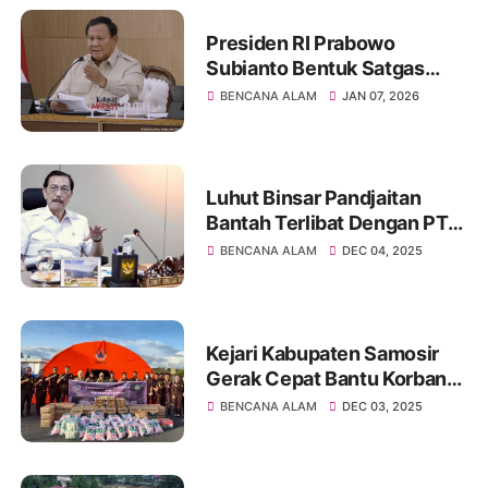
Presiden RI Prabowo
Subianto Bentuk Satgas
Rekonstruksi Bencana
BENCANA ALAM
JAN 07, 2026
Sumatera, Tito Karnavian
Jabat Ketua
Luhut Binsar Pandjaitan
Bantah Terlibat Dengan PT
Toba Pulp Lestari
BENCANA ALAM
DEC 04, 2025
Kejari Kabupaten Samosir
Gerak Cepat Bantu Korban
Banjir Dan Longsor Tapanuli
BENCANA ALAM
DEC 03, 2025
Utara