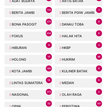
ADAT BUDAYA
ARTIS BATAK
134
3
BERITA JAMBI
BERITA PGIW JAMBI
370
6
BONA PASOGIT
DANAU TOBA
204
8
FOKUS
HALAK HITA
8
3
HIBURAN
HKBP
10
98
HOLONG
HUKRIM
160
6
KOTA JAMBI
KULINER BATAK
18
8
LINTAS SUMATERA
MEDAN
372
2
NASIONAL
OLAH RAGA
55
197
OPINI
PERISTIWA