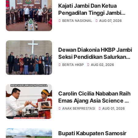
Kajati Jambi Dan Ketua
Pengadilan Tinggi Jambi
Berkomitmen Perkuat
BERITA NASIONAL
AUG 07, 2026
Sinergitas Penegakan
Hukum
Dewan Diakonia HKBP Jambi
Seksi Pendidikan Salurkan
Bantuan Beasiswa Bagi
BERITA HKBP
AUG 02, 2026
Siswa Yang Berprestasi TA
2025-2026
Carolin Cicilia Nababan Raih
Emas Ajang Asia Science &
Mathematics Competition
ANAK BERPRESTASI
AUG 01, 2026
Global Round 2026 Di Kuala
Lumpur Malaysia
Bupati Kabupaten Samosir