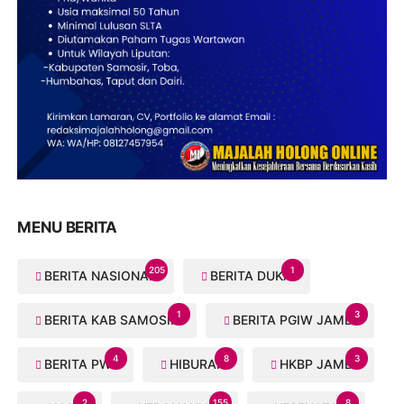
MENU BERITA
205
1
BERITA NASIONAL
BERITA DUKA
1
3
BERITA KAB SAMOSIR
BERITA PGIW JAMBI
4
8
3
BERITA PWI
HIBURAN
HKBP JAMBI
2
155
8