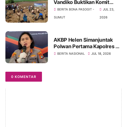
Vandiko Buktikan Komit
Bangun Pertanian Salurkan
BERITA BONA PASOGIT -
JUL 23,
5 Ton Bibit Kentang Di
SUMUT
2026
Hariara Pintu
AKBP Helen Simanjuntak
Polwan Pertama Kapolres Di
Polda Bangka Belitung
BERITA NASIONAL
JUL 18, 2026
0 KOMENTAR