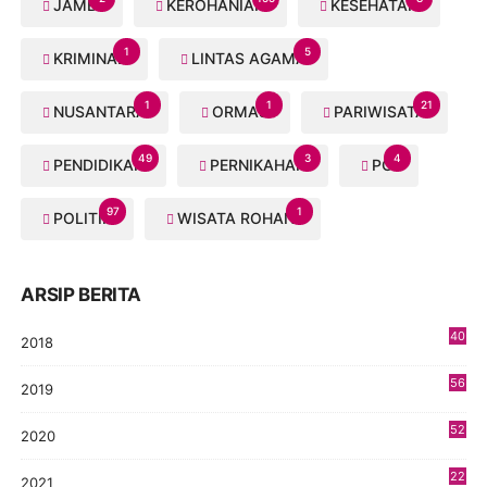
JAMBI
KEROHANIAN
KESEHATAN
1
5
KRIMINAL
LINTAS AGAMA
1
1
21
NUSANTARA
ORMAS
PARIWISATA
49
3
4
PENDIDIKAN
PERNIKAHAN
PGI
97
1
POLITIK
WISATA ROHANI
ARSIP BERITA
40
2018
8
56
2019
5
52
2020
5
22
2021