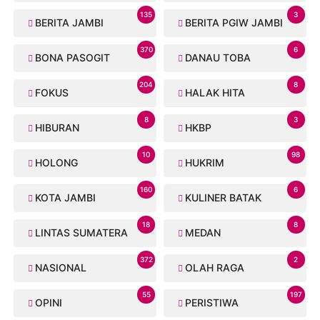
135
3
BERITA JAMBI
BERITA PGIW JAMBI
370
6
BONA PASOGIT
DANAU TOBA
204
8
FOKUS
HALAK HITA
8
3
HIBURAN
HKBP
10
98
HOLONG
HUKRIM
160
6
KOTA JAMBI
KULINER BATAK
18
8
LINTAS SUMATERA
MEDAN
372
2
NASIONAL
OLAH RAGA
55
197
OPINI
PERISTIWA